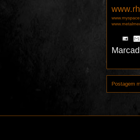
www.rh
www.myspace
www.metalmed
Marcad
Postagem m