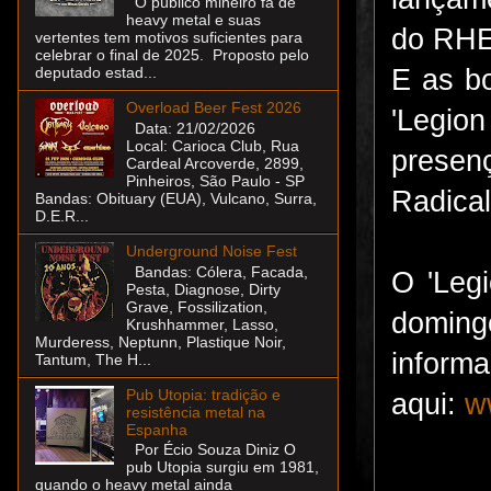
O público mineiro fã de
heavy metal e suas
do RHEV
vertentes tem motivos suficientes para
celebrar o final de 2025. Proposto pelo
E as bo
deputado estad...
Overload Beer Fest 2026
'Legio
Data: 21/02/2026
Local: Carioca Club, Rua
presen
Cardeal Arcoverde, 2899,
Pinheiros, São Paulo - SP
Radical
Bandas: Obituary (EUA), Vulcano, Surra,
D.E.R...
Underground Noise Fest
Bandas: Cólera, Facada,
O 'Leg
Pesta, Diagnose, Dirty
Grave, Fossilization,
doming
Krushhammer, Lasso,
Murderess, Neptunn, Plastique Noir,
inform
Tantum, The H...
Pub Utopia: tradição e
aqui:
w
resistência metal na
Espanha
Por Écio Souza Diniz O
pub Utopia surgiu em 1981,
quando o heavy metal ainda