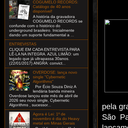
COGUMELO RECORDS:
Catálogo de 40 anos
disponível!
A história da gravadora
COGUMELO RECORDS se
confunde com o histórico do
underground brasileiro. Inicialmente
dando um suporte fundamental a ...
ENTREVISTAS
CLIQUE EM CADA ENTREVISTA PARA
LÊ-LA NA INTEGRA. AZUL LIMÃO: um
legado que já ultrapassa 30anos.
(22/01/2017) ANGRA: convict...
OVERDOSE: lança novo
single "Cybernetic
Algorithms"
Por Écio Souza Diniz A
lendária banda mineira
Overdose lançou este mês de abril de
2026 seu novo single, Cybernetic
pela g
Algorithms , sucessor...
Agora é Lei: 1º de
São Pa
novembro é dia do Heavy
metal em Minas Gerais
lançame