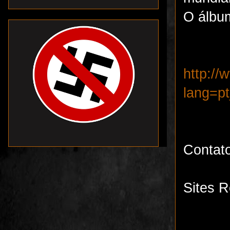
O álbum
http://
lang=p
Contat
Sites R