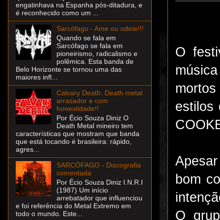
engatinhava na Espanha pós-ditadura, e
é reconhecido como um ...
Sarcófago - Ame ou odeie!!!
Quando se fala em
Sarcófago se fala em
O fest
pioneirismo, radicalismo e
polêmica. Esta banda de
música
Belo Horizonte se tornou uma das
maiores infl...
mortos
Calvary Death: Death metal
arrasador e com
estilos
honestidade!!
Por Écio Souza Diniz O
COOK
Death Metal mineiro tem
características que mostram que banda
que está tocando é brasileira: rápido,
agres...
Apesar
SARCÓFAGO - Discografia
comentada
bom co
Por Écio Souza Diniz I.N.R.I
(1987) Um início
intençã
arrebatador que influenciou
e foi referência do Metal Extremo em
O grup
todo o mundo. Este...