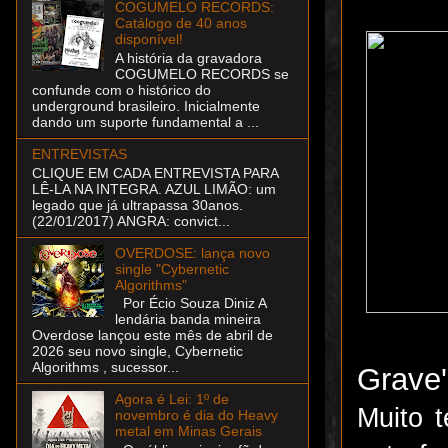
COGUMELO RECORDS:
Catálogo de 40 anos
disponível!
A história da gravadora
COGUMELO RECORDS se
confunde com o histórico do
underground brasileiro. Inicialmente
dando um suporte fundamental a ...
ENTREVISTAS
CLIQUE EM CADA ENTREVISTA PARA
LÊ-LA NA INTEGRA. AZUL LIMÃO: um
legado que já ultrapassa 30anos.
(22/01/2017) ANGRA: convict...
OVERDOSE: lança novo
single "Cybernetic
Algorithms"
Por Écio Souza Diniz A
lendária banda mineira
Overdose lançou este mês de abril de
2026 seu novo single, Cybernetic
Algorithms , sucessor...
Grave
Agora é Lei: 1º de
Muito 
novembro é dia do Heavy
metal em Minas Gerais