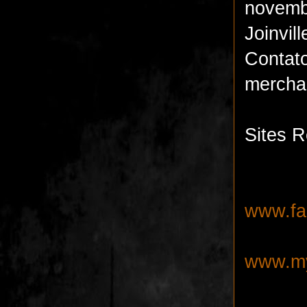
novemb
Joinvil
Co
mercha
Sites R
www.fa
www.my