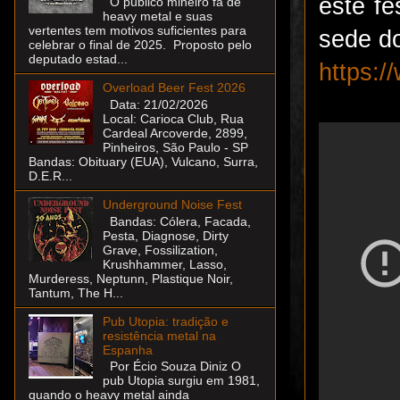
este fe
O público mineiro fã de
heavy metal e suas
vertentes tem motivos suficientes para
sede do
celebrar o final de 2025. Proposto pelo
deputado estad...
https:
Overload Beer Fest 2026
Data: 21/02/2026
Local: Carioca Club, Rua
Cardeal Arcoverde, 2899,
Pinheiros, São Paulo - SP
Bandas: Obituary (EUA), Vulcano, Surra,
D.E.R...
Underground Noise Fest
Bandas: Cólera, Facada,
Pesta, Diagnose, Dirty
Grave, Fossilization,
Krushhammer, Lasso,
Murderess, Neptunn, Plastique Noir,
Tantum, The H...
Pub Utopia: tradição e
resistência metal na
Espanha
Por Écio Souza Diniz O
pub Utopia surgiu em 1981,
quando o heavy metal ainda