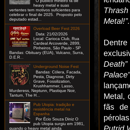
O público mineiro fã de
heavy metal e suas
Thrash 
vertentes tem motivos suficientes para
celebrar o final de 2025. Proposto pelo
Metal!”.
deputado estad...
Overload Beer Fest 2026
Data: 21/02/2026
Local: Carioca Club, Rua
Dentre
Cardeal Arcoverde, 2899,
Pinheiros, São Paulo - SP
exclu
Bandas: Obituary (EUA), Vulcano, Surra,
D.E.R...
Deat
Underground Noise Fest
Bandas: Cólera, Facada,
Palace
Pesta, Diagnose, Dirty
Grave, Fossilization,
lançam
Krushhammer, Lasso,
Murderess, Neptunn, Plastique Noir,
Metal,
Tantum, The H...
Pub Utopia: tradição e
fãs de
resistência metal na
Espanha
pérola
Por Écio Souza Diniz O
pub Utopia surgiu em 1981,
Putrid
quando o heavy metal ainda