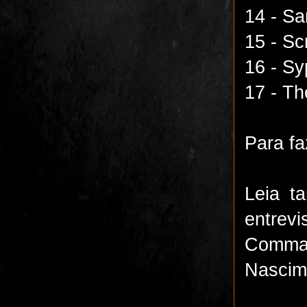
14 - Sa
15 - Sc
16 - Sy
17 - Th
Para f
Leia t
entrev
Comman
Nascime