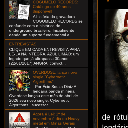
COGUMELO RECORDS:
Catálogo de 40 anos
disponível!
A história da gravadora
COGUMELO RECORDS se
confunde com o histórico do
underground brasileiro. Inicialmente
dando um suporte fundamental a ...
ENTREVISTAS
CLIQUE EM CADA ENTREVISTA PARA
LÊ-LA NA INTEGRA. AZUL LIMÃO: um
legado que já ultrapassa 30anos.
(22/01/2017) ANGRA: convict...
OVERDOSE: lança novo
single "Cybernetic
Algorithms"
Por Écio Souza Diniz A
lendária banda mineira
Overdose lançou este mês de abril de
2026 seu novo single, Cybernetic
Algorithms , sucessor...
Agora é Lei: 1º de
de rótu
novembro é dia do Heavy
metal em Minas Gerais
lendári