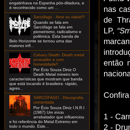
engatinhava na Espanha pós-ditadura, e
nas ca
é reconhecido como um ...
Sarcófago - Ame ou odeie!!!
de Thr
Quando se fala em
Sarcófago se fala em
LP,
“Sm
pioneirismo, radicalismo e
polêmica. Esta banda de
marca
Belo Horizonte se tornou uma das
maiores infl...
introd
Calvary Death: Death metal
arrasador e com
então 
honestidade!!
Por Écio Souza Diniz O
naciona
Death Metal mineiro tem
características que mostram que banda
que está tocando é brasileira: rápido,
agres...
Confira 
SARCÓFAGO - Discografia
comentada
Por Écio Souza Diniz I.N.R.I
(1987) Um início
1 - Car
arrebatador que influenciou
e foi referência do Metal Extremo em
2 - Dru
todo o mundo. Este...