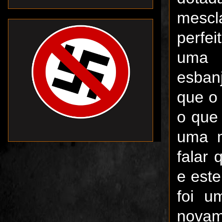
mescl
perfe
uma 
esban
que o 
o que
uma m
falar 
e este
foi u
novam