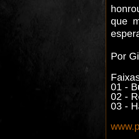
honro
que m
espera
Por Gi
Faixas
01 - B
02 - R
03 - H
www.p