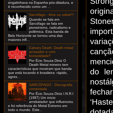
Stron
engatinhava na Espanha pós-ditadura, e
é reconhecido como um ...
origi
Sarcófago - Ame ou odeie!!!
Stone
Quando se fala em
Sarcófago se fala em
pioneirismo, radicalismo e
impor
polêmica. Esta banda de
Belo Horizonte se tornou uma das
variaç
maiores infl...
Calvary Death: Death metal
cançã
arrasador e com
honestidade!!
menci
Por Écio Souza Diniz O
Death Metal mineiro tem
características que mostram que banda
do le
que está tocando é brasileira: rápido,
agres...
nostá
SARCÓFAGO - Discografia
comentada
fecha
Por Écio Souza Diniz I.N.R.I
(1987) Um início
‘Hast
arrebatador que influenciou
e foi referência do Metal Extremo em
dotad
todo o mundo. Este...