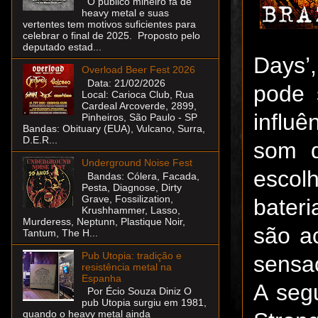
O público mineiro fã de
heavy metal e suas
vertentes tem motivos suficientes para
celebrar o final de 2025. Proposto pelo
deputado estad...
Days’,
Overload Beer Fest 2026
Data: 21/02/2026
pode 
Local: Carioca Club, Rua
Cardeal Arcoverde, 2899,
influ
Pinheiros, São Paulo - SP
Bandas: Obituary (EUA), Vulcano, Surra,
D.E.R...
som d
Underground Noise Fest
escol
Bandas: Cólera, Facada,
Pesta, Diagnose, Dirty
Grave, Fossilization,
bater
Krushhammer, Lasso,
Murderess, Neptunn, Plastique Noir,
são a
Tantum, The H...
Pub Utopia: tradição e
sensaç
resistência metal na
Espanha
A seg
Por Écio Souza Diniz O
pub Utopia surgiu em 1981,
quando o heavy metal ainda