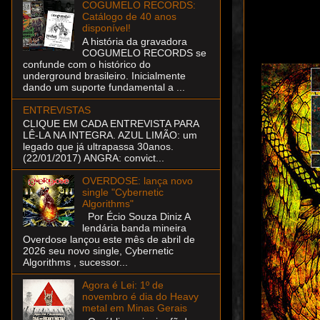
COGUMELO RECORDS:
Catálogo de 40 anos
disponível!
A história da gravadora
COGUMELO RECORDS se
confunde com o histórico do
underground brasileiro. Inicialmente
dando um suporte fundamental a ...
ENTREVISTAS
CLIQUE EM CADA ENTREVISTA PARA
LÊ-LA NA INTEGRA. AZUL LIMÃO: um
legado que já ultrapassa 30anos.
(22/01/2017) ANGRA: convict...
OVERDOSE: lança novo
single "Cybernetic
Algorithms"
Por Écio Souza Diniz A
lendária banda mineira
Overdose lançou este mês de abril de
2026 seu novo single, Cybernetic
Algorithms , sucessor...
Agora é Lei: 1º de
novembro é dia do Heavy
metal em Minas Gerais