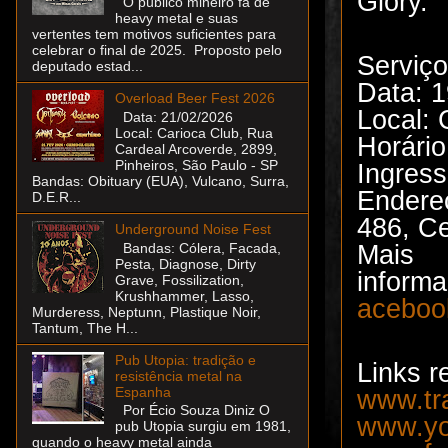
Glory.
O público mineiro fã de
heavy metal e suas
vertentes tem motivos suficientes para
celebrar o final de 2025. Proposto pelo
Serviço
deputado estad...
Data: 1
Overload Beer Fest 2026
Local: 
Data: 21/02/2026
Local: Carioca Club, Rua
Horário
Cardeal Arcoverde, 2899,
Pinheiros, São Paulo - SP
Ingres
Bandas: Obituary (EUA), Vulcano, Surra,
Endere
D.E.R...
486, C
Underground Noise Fest
Mais
Bandas: Cólera, Facada,
Pesta, Diagnose, Dirty
inform
Grave, Fossilization,
Krushhammer, Lasso,
aceboo
Murderess, Neptunn, Plastique Noir,
Tantum, The H...
Pub Utopia: tradição e
Links r
resistência metal na
Espanha
www.tr
Por Écio Souza Diniz O
www.yo
pub Utopia surgiu em 1981,
quando o heavy metal ainda