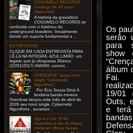
COGUMELO RECORDS:
Catálogo de 40 anos
disponível!
A história da gravadora
COGUMELO RECORDS se
confunde com o histórico do
Os pau
underground brasileiro. Inicialmente
serão 
dando um suporte fundamental a ...
para 
ENTREVISTAS
CLIQUE EM CADA ENTREVISTA PARA
show 
LÊ-LA NA INTEGRA. AZUL LIMÃO: um
“Crença
legado que já ultrapassa 30anos.
(22/01/2017) ANGRA: convict...
álbum 
OVERDOSE: lança novo
Fai.
single "Cybernetic
realiz
Algorithms"
Por Écio Souza Diniz A
19/01 
lendária banda mineira
Outs, 
Overdose lançou este mês de abril de
2026 seu novo single, Cybernetic
e ter
Algorithms , sucessor...
banda
Agora é Lei: 1º de
novembro é dia do Heavy
Defens
metal em Minas Gerais