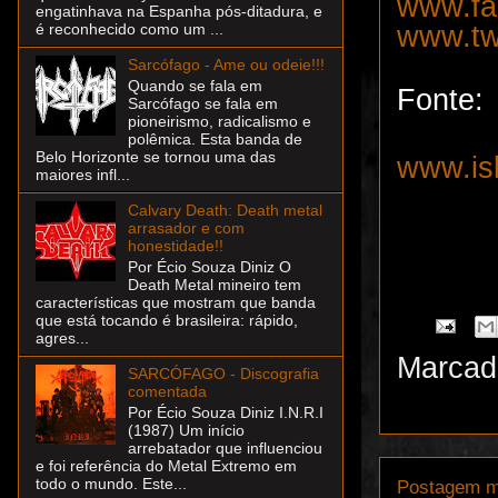
www.fa
engatinhava na Espanha pós-ditadura, e
www.tw
é reconhecido como um ...
Sarcófago - Ame ou odeie!!!
Quando se fala em
Fonte:
Sarcófago se fala em
pioneirismo, radicalismo e
polêmica. Esta banda de
Belo Horizonte se tornou uma das
www.is
maiores infl...
Calvary Death: Death metal
arrasador e com
honestidade!!
Por Écio Souza Diniz O
Death Metal mineiro tem
características que mostram que banda
que está tocando é brasileira: rápido,
agres...
Marcad
SARCÓFAGO - Discografia
comentada
Por Écio Souza Diniz I.N.R.I
(1987) Um início
arrebatador que influenciou
e foi referência do Metal Extremo em
todo o mundo. Este...
Postagem m