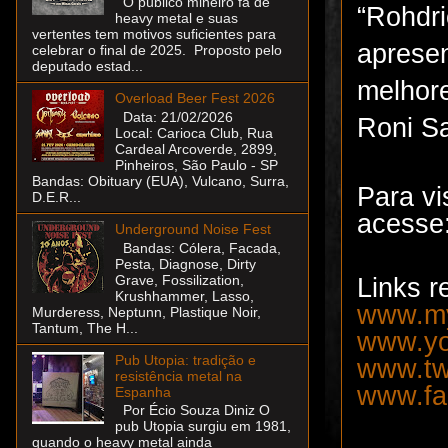
O público mineiro fã de
“Rohdri
heavy metal e suas
vertentes tem motivos suficientes para
apresen
celebrar o final de 2025. Proposto pelo
deputado estad...
melhore
Overload Beer Fest 2026
Data: 21/02/2026
Roni Sa
Local: Carioca Club, Rua
Cardeal Arcoverde, 2899,
Pinheiros, São Paulo - SP
Bandas: Obituary (EUA), Vulcano, Surra,
Para vi
D.E.R...
acesse
Underground Noise Fest
Bandas: Cólera, Facada,
Pesta, Diagnose, Dirty
Grave, Fossilization,
Links r
Krushhammer, Lasso,
www.my
Murderess, Neptunn, Plastique Noir,
Tantum, The H...
www.yo
Pub Utopia: tradição e
www.twi
resistência metal na
www.fa
Espanha
Por Écio Souza Diniz O
pub Utopia surgiu em 1981,
quando o heavy metal ainda