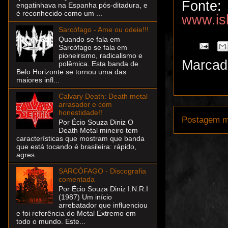
Fonte:
engatinhava na Espanha pós-ditadura, e
é reconhecido como um ...
www.is
Sarcófago - Ame ou odeie!!!
Quando se fala em
Sarcófago se fala em
pioneirismo, radicalismo e
Marcad
polêmica. Esta banda de
Belo Horizonte se tornou uma das
maiores infl...
Calvary Death: Death metal
arrasador e com
honestidade!!
Postagem m
Por Écio Souza Diniz O
Death Metal mineiro tem
características que mostram que banda
que está tocando é brasileira: rápido,
agres...
SARCÓFAGO - Discografia
comentada
Por Écio Souza Diniz I.N.R.I
(1987) Um início
arrebatador que influenciou
e foi referência do Metal Extremo em
todo o mundo. Este...