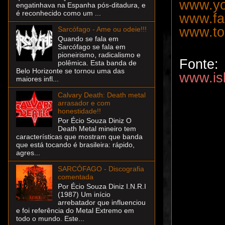
www.yo
engatinhava na Espanha pós-ditadura, e
é reconhecido como um ...
www.fa
www.to
Sarcófago - Ame ou odeie!!!
Quando se fala em
Sarcófago se fala em
pioneirismo, radicalismo e
Fonte:
polêmica. Esta banda de
Belo Horizonte se tornou uma das
www.is
maiores infl...
Calvary Death: Death metal
arrasador e com
honestidade!!
Por Écio Souza Diniz O
Death Metal mineiro tem
características que mostram que banda
que está tocando é brasileira: rápido,
agres...
SARCÓFAGO - Discografia
comentada
Por Écio Souza Diniz I.N.R.I
(1987) Um início
arrebatador que influenciou
e foi referência do Metal Extremo em
todo o mundo. Este...