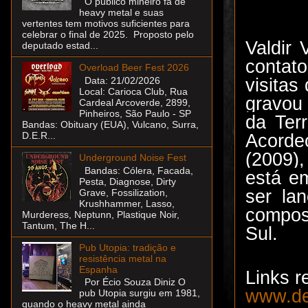
O público mineiro fã de
heavy metal e suas
vertentes tem motivos suficientes para
celebrar o final de 2025. Proposto pelo
Valdir 
deputado estad...
contat
Overload Beer Fest 2026
visitas
Data: 21/02/2026
Local: Carioca Club, Rua
gravou 
Cardeal Arcoverde, 2899,
Pinheiros, São Paulo - SP
da Ter
Bandas: Obituary (EUA), Vulcano, Surra,
D.E.R...
Acorde
(2009)
Underground Noise Fest
Bandas: Cólera, Facada,
está e
Pesta, Diagnose, Dirty
ser la
Grave, Fossilization,
Krushhammer, Lasso,
composi
Murderess, Neptunn, Plastique Noir,
Tantum, The H...
Sul.
Pub Utopia: tradição e
resistência metal na
Espanha
Links r
Por Écio Souza Diniz O
www.de
pub Utopia surgiu em 1981,
quando o heavy metal ainda