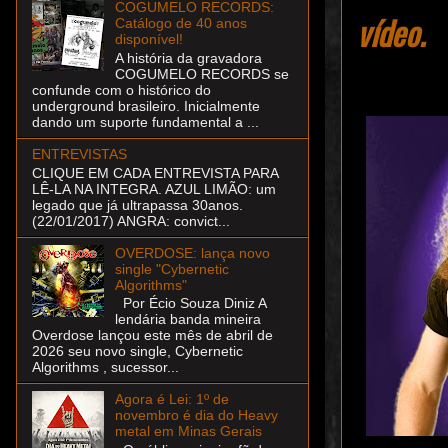
COGUMELO RECORDS:
vídeo.
Catálogo de 40 anos
disponível!
A história da gravadora
COGUMELO RECORDS se
confunde com o histórico do
underground brasileiro. Inicialmente
dando um suporte fundamental a ...
ENTREVISTAS
CLIQUE EM CADA ENTREVISTA PARA
LÊ-LA NA INTEGRA. AZUL LIMÃO: um
legado que já ultrapassa 30anos.
(22/01/2017) ANGRA: convict...
OVERDOSE: lança novo
single "Cybernetic
Algorithms"
Por Écio Souza Diniz A
lendária banda mineira
Overdose lançou este mês de abril de
2026 seu novo single, Cybernetic
Algorithms , sucessor...
Agora é Lei: 1º de
novembro é dia do Heavy
metal em Minas Gerais