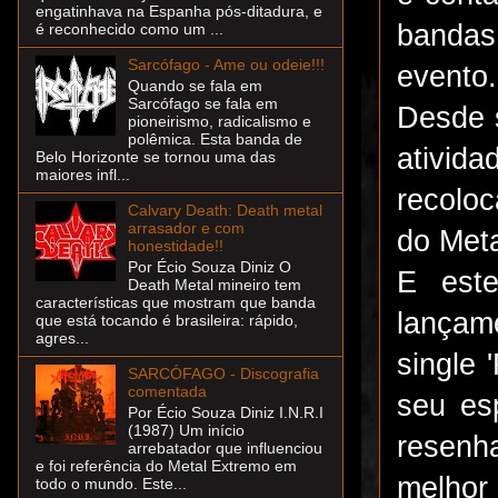
engatinhava na Espanha pós-ditadura, e
bandas
é reconhecido como um ...
Sarcófago - Ame ou odeie!!!
evento.
Quando se fala em
Sarcófago se fala em
Desde 
pioneirismo, radicalismo e
polêmica. Esta banda de
ativid
Belo Horizonte se tornou uma das
maiores infl...
recolo
Calvary Death: Death metal
arrasador e com
do Meta
honestidade!!
Por Écio Souza Diniz O
E este
Death Metal mineiro tem
características que mostram que banda
lançam
que está tocando é brasileira: rápido,
agres...
single 
SARCÓFAGO - Discografia
comentada
seu es
Por Écio Souza Diniz I.N.R.I
(1987) Um início
resenh
arrebatador que influenciou
e foi referência do Metal Extremo em
melhor 
todo o mundo. Este...