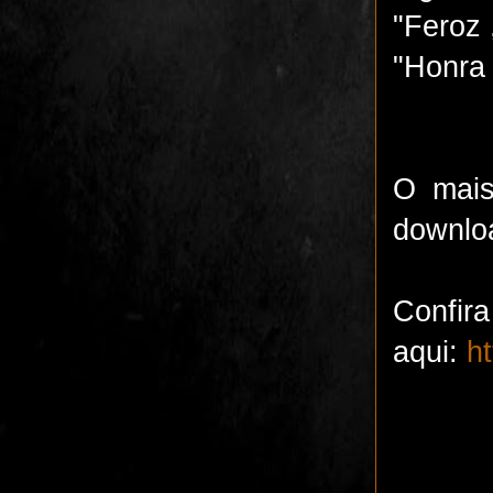
"Feroz 
"Honra 
O mais
downloa
Conf
aqui:
h