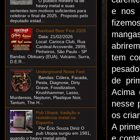
O público mineiro fã de
heavy metal e suas
e nos 
vertentes tem motivos suficientes para
celebrar o final de 2025. Proposto pelo
fizemo
deputado estad...
Overload Beer Fest 2026
mangas
Data: 21/02/2026
Local: Carioca Club, Rua
abrire
Cardeal Arcoverde, 2899,
Pinheiros, São Paulo - SP
tem co
Bandas: Obituary (EUA), Vulcano, Surra,
D.E.R...
pesado
Underground Noise Fest
Bandas: Cólera, Facada,
de pri
Pesta, Diagnose, Dirty
Grave, Fossilization,
Acima 
Krushhammer, Lasso,
Murderess, Neptunn, Plastique Noir,
nesse 
Tantum, The H...
Pub Utopia: tradição e
os cria
resistência metal na
Espanha
A prime
Por Écio Souza Diniz O
pub Utopia surgiu em 1981,
e cont
quando o heavy metal ainda