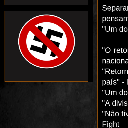
Separa
pensam 
"Um dos
"O ret
naciona
"Retor
país" -
"Um do
"A divi
"Não ti
Fight