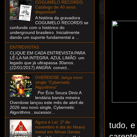
COGUMELO RECORDS:
Catálogo de 40 anos
disponível!
A história da gravadora
COGUMELO RECORDS se
confunde com o histórico do
underground brasileiro. Inicialmente
dando um suporte fundamental a ...
ENTREVISTAS
CLIQUE EM CADA ENTREVISTA PARA
LÊ-LA NA INTEGRA. AZUL LIMÃO: um
legado que já ultrapassa 30anos.
(22/01/2017) ANGRA: convict...
OVERDOSE: lança novo
single "Cybernetic
Algorithms"
Por Écio Souza Diniz A
lendária banda mineira
Overdose lançou este mês de abril de
2026 seu novo single, Cybernetic
Algorithms , sucessor...
Agora é Lei: 1º de
tudo, e
novembro é dia do Heavy
metal em Minas Gerais
carent