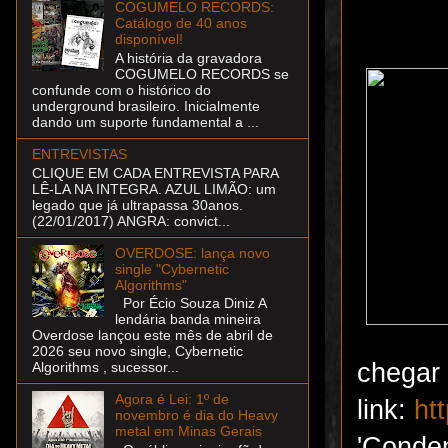
COGUMELO RECORDS:
Catálogo de 40 anos
disponível!
A história da gravadora
COGUMELO RECORDS se
confunde com o histórico do
underground brasileiro. Inicialmente
dando um suporte fundamental a ...
ENTREVISTAS
CLIQUE EM CADA ENTREVISTA PARA
LÊ-LA NA INTEGRA. AZUL LIMÃO: um
legado que já ultrapassa 30anos.
(22/01/2017) ANGRA: convict...
OVERDOSE: lança novo
single "Cybernetic
Algorithms"
Por Écio Souza Diniz A
lendária banda mineira
Overdose lançou este mês de abril de
2026 seu novo single, Cybernetic
chega
Algorithms , sucessor...
Agora é Lei: 1º de
link:
ht
novembro é dia do Heavy
metal em Minas Gerais
'Conde