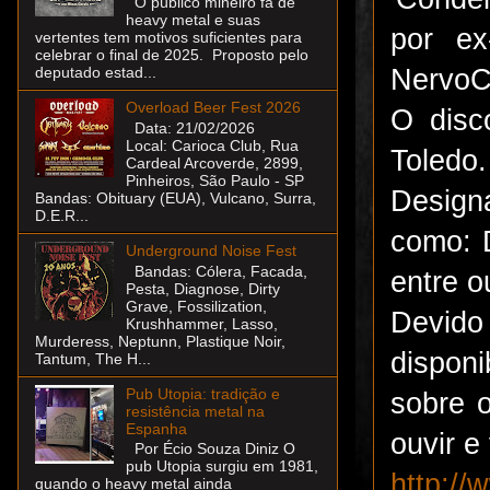
O público mineiro fã de
heavy metal e suas
por ex
vertentes tem motivos suficientes para
celebrar o final de 2025. Proposto pelo
NervoCh
deputado estad...
Overload Beer Fest 2026
O disc
Data: 21/02/2026
Local: Carioca Club, Rua
Toledo
Cardeal Arcoverde, 2899,
Pinheiros, São Paulo - SP
Design
Bandas: Obituary (EUA), Vulcano, Surra,
D.E.R...
como: D
Underground Noise Fest
Bandas: Cólera, Facada,
entre o
Pesta, Diagnose, Dirty
Grave, Fossilization,
Devido
Krushhammer, Lasso,
Murderess, Neptunn, Plastique Noir,
disponi
Tantum, The H...
Pub Utopia: tradição e
sobre 
resistência metal na
Espanha
ouvir 
Por Écio Souza Diniz O
pub Utopia surgiu em 1981,
http:/
quando o heavy metal ainda