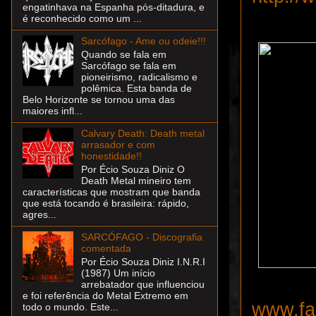
engatinhava na Espanha pós-ditadura, e
é reconhecido como um ...
Sarcófago - Ame ou odeie!!!
Quando se fala em
Sarcófago se fala em
pioneirismo, radicalismo e
polêmica. Esta banda de
Belo Horizonte se tornou uma das
maiores infl...
Calvary Death: Death metal
arrasador e com
honestidade!!
Por Écio Souza Diniz O
Death Metal mineiro tem
características que mostram que banda
que está tocando é brasileira: rápido,
agres...
SARCÓFAGO - Discografia
comentada
Por Écio Souza Diniz I.N.R.I
(1987) Um início
arrebatador que influenciou
e foi referência do Metal Extremo em
www.fa
todo o mundo. Este...