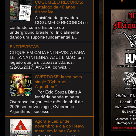
COGUMELO RECORDS:
Catálogo de 40 anos
disponível!
A história da gravadora
COGUMELO RECORDS se
confunde com o histórico do
underground brasileiro. Inicialmente
dando um suporte fundamental a ...
ENTREVISTAS
CLIQUE EM CADA ENTREVISTA PARA
LÊ-LA NA INTEGRA. AZUL LIMÃO: um
legado que já ultrapassa 30anos.
(22/01/2017) ANGRA: convict...
OVERDOSE: lança novo
single "Cybernetic
Algorithms"
Por Écio Souza Diniz A
lendária banda mineira
Overdose lançou este mês de abril de
2026 seu novo single, Cybernetic
Algorithms , sucessor...
Agora é Lei: 1º de
novembro é dia do Heavy
metal em Minas Gerais