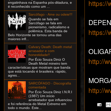
https:/
engatinhava na Espanha pós-ditadura, e
é reconhecido como um ...
Sarcófago - Ame ou odeie!!!
Quando se fala em
DEPEND
Sarcófago se fala em
pioneirismo, radicalismo e
https:
polêmica. Esta banda de
Belo Horizonte se tornou uma das
maiores infl...
Calvary Death: Death metal
OLIGAR
arrasador e com
honestidade!!
http://
Por Écio Souza Diniz O
Death Metal mineiro tem
características que mostram que banda
que está tocando é brasileira: rápido,
agres...
MORGA
SARCÓFAGO - Discografia
http:/
comentada
Por Écio Souza Diniz I.N.R.I
(1987) Um início
arrebatador que influenciou
e foi referência do Metal Extremo em
todo o mundo. Este...