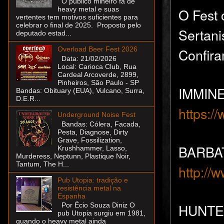
O público mineiro fã de
O Fest
heavy metal e suas
vertentes tem motivos suficientes para
celebrar o final de 2025. Proposto pelo
Sertani
deputado estad...
Confira
Overload Beer Fest 2026
Data: 21/02/2026
Local: Carioca Club, Rua
Cardeal Arcoverde, 2899,
Pinheiros, São Paulo - SP
IMMINEN
Bandas: Obituary (EUA), Vulcano, Surra,
D.E.R...
https:/
Underground Noise Fest
Bandas: Cólera, Facada,
Pesta, Diagnose, Dirty
Grave, Fossilization,
BARBAT
Krushhammer, Lasso,
Murderess, Neptunn, Plastique Noir,
Tantum, The H...
http:/
Pub Utopia: tradição e
resistência metal na
Espanha
HUNTER
Por Écio Souza Diniz O
pub Utopia surgiu em 1981,
quando o heavy metal ainda