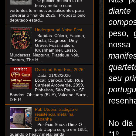
O público mineiro fã de
heavy metal e suas
diante
vertentes tem motivos suficientes para
celebrar o final de 2025. Proposto pelo
composi
deputado estad...
Underground Noise Fest
peso, 
Bandas: Cólera, Facada,
Pesta, Diagnose, Dirty
nossa 
Grave, Fossilization,
Krushhammer, Lasso,
manifes
Murderess, Neptunn, Plastique Noir,
Tantum, The H...
quarte
Overload Beer Fest 2026
Data: 21/02/2026
seu pri
Local: Carioca Club, Rua
Cardeal Arcoverde, 2899,
portug
Pinheiros, São Paulo - SP
Bandas: Obituary (EUA), Vulcano, Surra,
resenh
D.E.R...
Pub Utopia: tradição e
resistência metal na
Espanha
No dia
Por Écio Souza Diniz O
pub Utopia surgiu em 1981,
“1º E
quando o heavy metal ainda