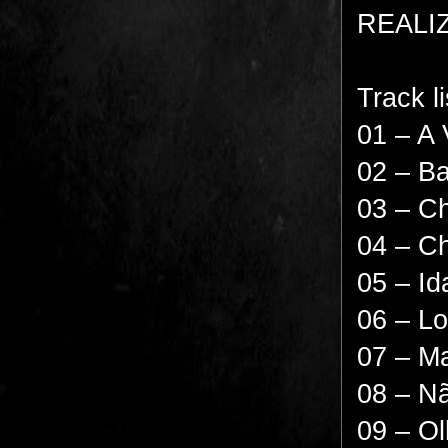
REALIZ
Track l
01 – A
02 – Ba
03 – C
04 – C
05 – Id
06 – Lo
07 – M
08 – N
09 – O