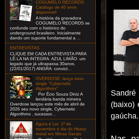
COGUMELO RECORDS:
Catálogo de 40 anos
disponível!
A história da gravadora
COGUMELO RECORDS se
confunde com o histórico do
underground brasileiro. Inicialmente
dando um suporte fundamental a ...
ENTREVISTAS
CLIQUE EM CADA ENTREVISTA PARA
LÊ-LA NA INTEGRA. AZUL LIMÃO: um
legado que já ultrapassa 30anos.
(22/01/2017) ANGRA: convict...
OVERDOSE: lança novo
single "Cybernetic
Algorithms"
Sandré 
Por Écio Souza Diniz A
lendária banda mineira
(baixo)
Overdose lançou este mês de abril de
2026 seu novo single, Cybernetic
Algorithms , sucessor...
gaúcha.
Agora é Lei: 1º de
novembro é dia do Heavy
metal em Minas Gerais
Nas pa