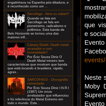
engatinhava na Espanha pós-ditadura, e
mostr
é reconhecido como um ...
Sarcófago - Ame ou odeie!!!
mobiliz
Quando se fala em
Sarcófago se fala em
que vi
pioneirismo, radicalismo e
polêmica. Esta banda de
e socia
Belo Horizonte se tornou uma das
maiores infl...
Evento
Calvary Death: Death metal
arrasador e com
Facebo
honestidade!!
Por Écio Souza Diniz O
events
Death Metal mineiro tem
características que mostram que banda
que está tocando é brasileira: rápido,
agres...
Neste 
SARCÓFAGO - Discografia
comentada
Moby D
Por Écio Souza Diniz I.N.R.I
(1987) Um início
Suprem
arrebatador que influenciou
e foi referência do Metal Extremo em
todo o mundo. Este...