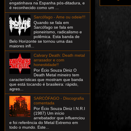
engatinhava na Espanha pós-ditadura, e
é reconhecido como um ...
Sarcófago - Ame ou odeie!!!
Quando se fala em
Sarcófago se fala em
pioneirismo, radicalismo e
polêmica. Esta banda de
Belo Horizonte se tornou uma das
maiores infl...
Calvary Death: Death metal
arrasador e com
honestidade!!
Por Écio Souza Diniz O
Death Metal mineiro tem
características que mostram que banda
que está tocando é brasileira: rápido,
agres...
SARCÓFAGO - Discografia
comentada
Por Écio Souza Diniz I.N.R.I
(1987) Um início
arrebatador que influenciou
e foi referência do Metal Extremo em
todo o mundo. Este...