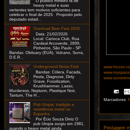
O público mineiro fã de
heavy metal e suas
vertentes tem motivos suficientes para
celebrar o final de 2025. Proposto pelo
deputado estad...
Overload Beer Fest 2026
Data: 21/02/2026
Local: Carioca Club, Rua
Cardeal Arcoverde, 2899,
Pinheiros, São Paulo - SP
Bandas: Obituary (EUA), Vulcano, Surra,
D.E.R...
Underground Noise Fest
www.hicsos.c
Bandas: Cólera, Facada,
www.myspace.
Pesta, Diagnose, Dirty
www.sunsetmet
Grave, Fossilization,
Krushhammer, Lasso,
Murderess, Neptunn, Plastique Noir,
Tantum, The H...
Marcadores:
N
Pub Utopia: tradição e
resistência metal na
Espanha
Por Écio Souza Diniz O
pub Utopia surgiu em 1981,
Postagem m
quando o heavy metal ainda