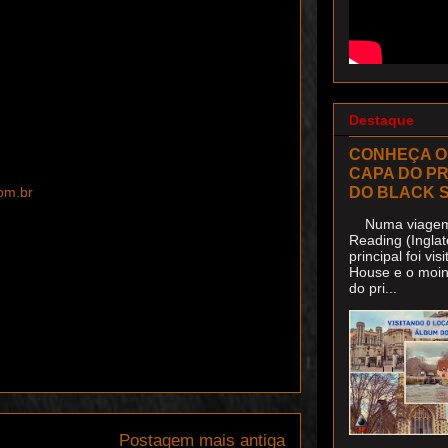
Destaque
CONHEÇA O
CAPA DO P
DO BLACK 
om.br
Numa viagem 
Reading (Inglat
principal foi v
House e o moin
do pri...
Postagem mais antiga