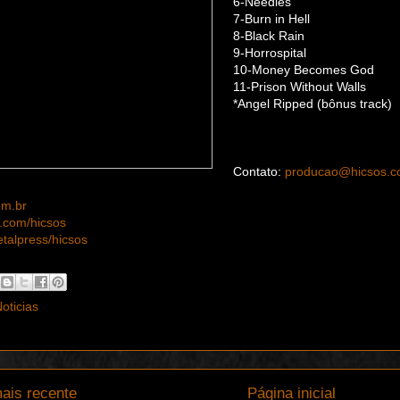
6-Needles
7-Burn in Hell
8-Black Rain
9-Horrospital
10-Money Becomes God
11-Prison Without Walls
*Angel Ripped (bônus track)
Contato:
producao@hicsos.c
om.br
com/hicsos
alpress/hicsos
oticias
ais recente
Página inicial