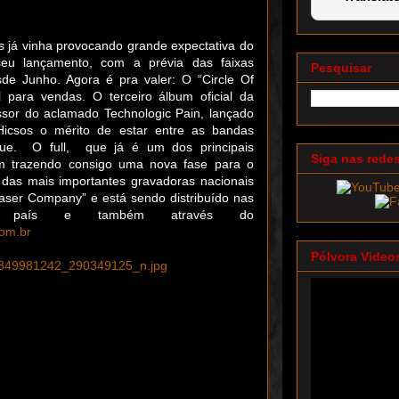
 já vinha provocando grande expectativa do
eu lançamento, com a prévia das faixas
Pesquisar
esde Junho. Agora é pra valer: O “Circle Of
el para vendas. O terceiro álbum oficial da
sor do aclamado Technologic Pain, lançado
icsos o mérito de estar entre as bandas
aque. O full, que já é um dos principais
Siga nas rede
m trazendo consigo uma nova fase para o
das mais importantes gravadoras nacionais
Laser Company” e está sendo distribuído nas
 país e também através do
om.br
Pólvora Video
65349981242_290349125_n.jpg