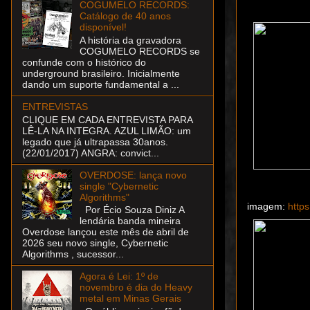
COGUMELO RECORDS:
Catálogo de 40 anos
disponível!
A história da gravadora
COGUMELO RECORDS se
confunde com o histórico do
underground brasileiro. Inicialmente
dando um suporte fundamental a ...
ENTREVISTAS
CLIQUE EM CADA ENTREVISTA PARA
LÊ-LA NA INTEGRA. AZUL LIMÃO: um
legado que já ultrapassa 30anos.
(22/01/2017) ANGRA: convict...
OVERDOSE: lança novo
single "Cybernetic
Algorithms"
imagem:
http
Por Écio Souza Diniz A
lendária banda mineira
Overdose lançou este mês de abril de
2026 seu novo single, Cybernetic
Algorithms , sucessor...
Agora é Lei: 1º de
novembro é dia do Heavy
metal em Minas Gerais