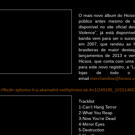
O mais novo álbum do Hicsos
público antes mesmo de s
disponível no site oficial d
Violence”, já está disponív
banda vem para ser o suces
em 2007, que rendeu ao H
brasileiras de maior dest
lançamentos de 2013 e ve
Hicsos, que conta com uma 
para este novo registro, a “
lojas de todo o
email
merchandise@hicsos.c
s://fbcdn-sphotos-h-a.akamaihd.net/hphotos-ak-frc1/249186_101514
Tracklist
1-Can’t Hang Terror
2-What You Reap
3-Now You’re Dead
4-Mirror Eyes
5-Destruction