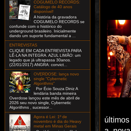
COGUMELO RECORDS:
Catálogo de 40 anos
disponível!
A história da gravadora
COGUMELO RECORDS se
confunde com o histórico do
underground brasileiro. Inicialmente
dando um suporte fundamental a ...
ENTREVISTAS
CLIQUE EM CADA ENTREVISTA PARA
LÊ-LA NA INTEGRA. AZUL LIMÃO: um
legado que já ultrapassa 30anos.
(22/01/2017) ANGRA: convict...
OVERDOSE: lança novo
single "Cybernetic
Algorithms"
Por Écio Souza Diniz A
lendária banda mineira
Overdose lançou este mês de abril de
2026 seu novo single, Cybernetic
Algorithms , sucessor...
Agora é Lei: 1º de
último
novembro é dia do Heavy
metal em Minas Gerais
a nova 