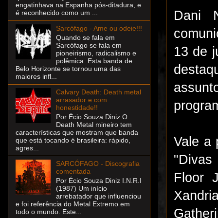
engatinhava na Espanha pós-ditadura, e
Dani 
é reconhecido como um ...
Sarcófago - Ame ou odeie!!!
comuni
Quando se fala em
Sarcófago se fala em
13 de j
pioneirismo, radicalismo e
polêmica. Esta banda de
destaq
Belo Horizonte se tornou uma das
maiores infl...
assunt
Calvary Death: Death metal
arrasador e com
progra
honestidade!!
Por Écio Souza Diniz O
Death Metal mineiro tem
características que mostram que banda
Vale a 
que está tocando é brasileira: rápido,
agres...
"Divas 
SARCÓFAGO - Discografia
comentada
Floor 
Por Écio Souza Diniz I.N.R.I
(1987) Um início
Xandri
arrebatador que influenciou
e foi referência do Metal Extremo em
Gatheri
todo o mundo. Este...