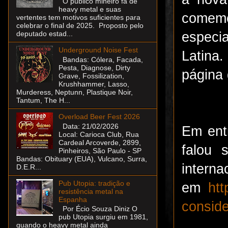
O público mineiro fã de
heavy metal e suas
comemo
vertentes tem motivos suficientes para
celebrar o final de 2025. Proposto pelo
especi
deputado estad...
Underground Noise Fest
Latina.
Bandas: Cólera, Facada,
Pesta, Diagnose, Dirty
página 
Grave, Fossilization,
Krushhammer, Lasso,
Murderess, Neptunn, Plastique Noir,
Tantum, The H...
Overload Beer Fest 2026
Data: 21/02/2026
Em entr
Local: Carioca Club, Rua
Cardeal Arcoverde, 2899,
falou 
Pinheiros, São Paulo - SP
Bandas: Obituary (EUA), Vulcano, Surra,
interna
D.E.R...
Pub Utopia: tradição e
em
htt
resistência metal na
Espanha
conside
Por Écio Souza Diniz O
pub Utopia surgiu em 1981,
quando o heavy metal ainda