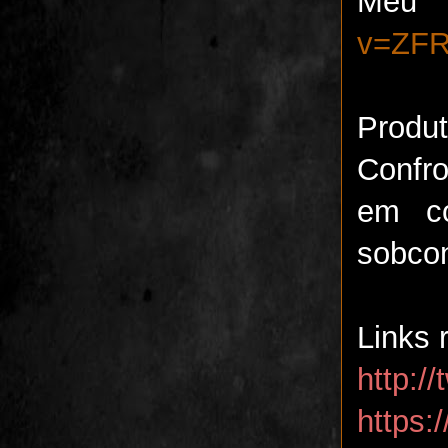
Me
v=ZFR
Produ
Confro
em co
sobco
Links 
http:/
https: