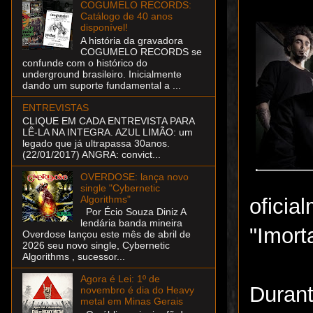
COGUMELO RECORDS:
Catálogo de 40 anos
disponível!
A história da gravadora
COGUMELO RECORDS se
confunde com o histórico do
underground brasileiro. Inicialmente
dando um suporte fundamental a ...
ENTREVISTAS
CLIQUE EM CADA ENTREVISTA PARA
LÊ-LA NA INTEGRA. AZUL LIMÃO: um
legado que já ultrapassa 30anos.
(22/01/2017) ANGRA: convict...
OVERDOSE: lança novo
single "Cybernetic
Algorithms"
oficial
Por Écio Souza Diniz A
lendária banda mineira
"Imort
Overdose lançou este mês de abril de
2026 seu novo single, Cybernetic
Algorithms , sucessor...
Agora é Lei: 1º de
Duran
novembro é dia do Heavy
metal em Minas Gerais