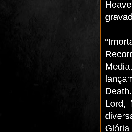
Heave
gravad
“Imort
Recor
Media
lança
Death,
Lord, 
diver
Glória