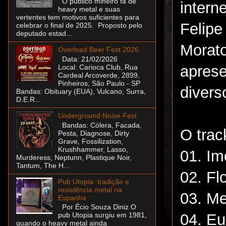
O público mineiro fã de
intern
heavy metal e suas
vertentes tem motivos suficientes para
Felip
celebrar o final de 2025. Proposto pelo
deputado estad...
Morat
Overload Beer Fest 2026
Data: 21/02/2026
apres
Local: Carioca Club, Rua
Cardeal Arcoverde, 2899,
Pinheiros, São Paulo - SP
divers
Bandas: Obituary (EUA), Vulcano, Surra,
D.E.R...
Underground Noise Fest
Bandas: Cólera, Facada,
O track
Pesta, Diagnose, Dirty
Grave, Fossilization,
Krushhammer, Lasso,
01. Im
Murderess, Neptunn, Plastique Noir,
Tantum, The H...
02. Fl
Pub Utopia: tradição e
resistência metal na
03. Me
Espanha
Por Écio Souza Diniz O
04. Eu
pub Utopia surgiu em 1981,
quando o heavy metal ainda