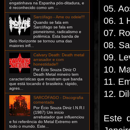
engatinhava na Espanha pós-ditadura, e
05. A
é reconhecido como um ...
Sarcófago - Ame ou odeie!!!
06. 1 
Quando se fala em
Sarcófago se fala em
07. Ro
pioneirismo, radicalismo e
polêmica. Esta banda de
Belo Horizonte se tornou uma das
08. Sa
maiores infl...
09. Le
Calvary Death: Death metal
arrasador e com
honestidade!!
10. Ma
Por Écio Souza Diniz O
Death Metal mineiro tem
11. E
características que mostram que banda
que está tocando é brasileira: rápido,
agres...
12. Di
SARCÓFAGO - Discografia
comentada
Por Écio Souza Diniz I.N.R.I
(1987) Um início
Este 
arrebatador que influenciou
e foi referência do Metal Extremo em
todo o mundo. Este...