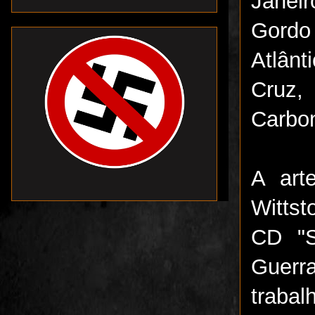
Janeir
Gordo
Atlânt
Cruz,
Carbon
A art
Wittst
CD "S
Guerr
traba