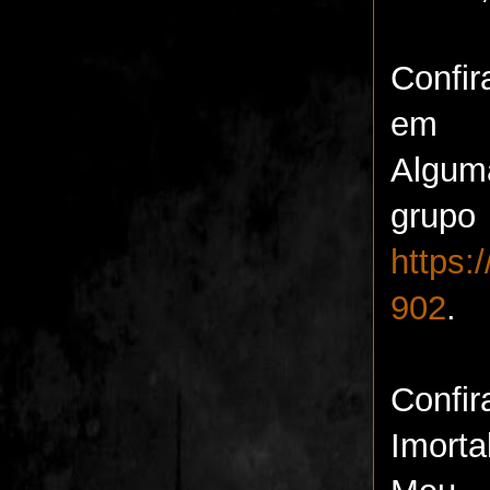
Confi
e
Algum
g
https
902
.
Confir
Imorta