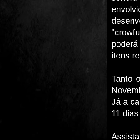
envolvi
desenv
"crow
poderá
itens r
Tanto o
Novemb
Já a
ca
11 dias
Ass