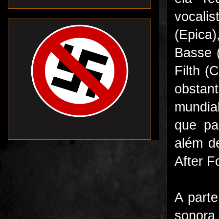
vocali
(Epica)
Basse (
Filth (
obst
mundi
que pa
além d
After F
A part
sonora 