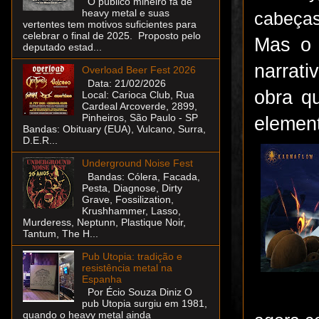
O público mineiro fã de
heavy metal e suas
cabeças
vertentes tem motivos suficientes para
celebrar o final de 2025. Proposto pelo
Mas o 
deputado estad...
narrati
Overload Beer Fest 2026
Data: 21/02/2026
obra q
Local: Carioca Club, Rua
Cardeal Arcoverde, 2899,
Pinheiros, São Paulo - SP
element
Bandas: Obituary (EUA), Vulcano, Surra,
D.E.R...
Underground Noise Fest
Bandas: Cólera, Facada,
Pesta, Diagnose, Dirty
Grave, Fossilization,
Krushhammer, Lasso,
Murderess, Neptunn, Plastique Noir,
Tantum, The H...
Pub Utopia: tradição e
resistência metal na
Espanha
Por Écio Souza Diniz O
pub Utopia surgiu em 1981,
quando o heavy metal ainda