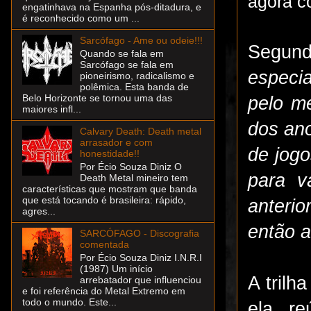
agora c
engatinhava na Espanha pós-ditadura, e
é reconhecido como um ...
Sarcófago - Ame ou odeie!!!
Segund
Quando se fala em
Sarcófago se fala em
especi
pioneirismo, radicalismo e
polêmica. Esta banda de
Belo Horizonte se tornou uma das
pelo me
maiores infl...
dos an
Calvary Death: Death metal
arrasador e com
de jogo
honestidade!!
Por Écio Souza Diniz O
para v
Death Metal mineiro tem
características que mostram que banda
que está tocando é brasileira: rápido,
anteri
agres...
então a
SARCÓFAGO - Discografia
comentada
Por Écio Souza Diniz I.N.R.I
(1987) Um início
A trilh
arrebatador que influenciou
e foi referência do Metal Extremo em
todo o mundo. Este...
ela re