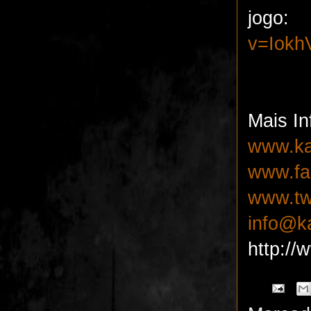
j
v=Iok
Mais I
www.ka
www.fa
www.twi
info@k
http:/