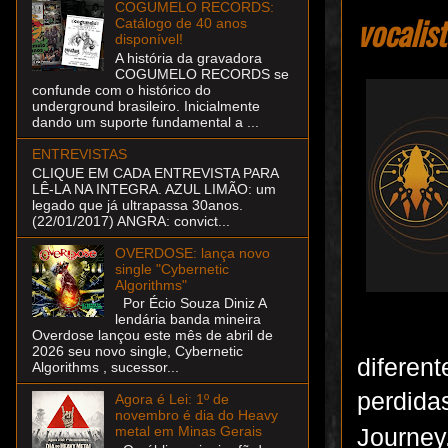
COGUMELO RECORDS:
vocalist
Catálogo de 40 anos
disponível!
A história da gravadora
COGUMELO RECORDS se
confunde com o histórico do
underground brasileiro. Inicialmente
dando um suporte fundamental a ...
ENTREVISTAS
CLIQUE EM CADA ENTREVISTA PARA
LÊ-LA NA INTEGRA. AZUL LIMÃO: um
legado que já ultrapassa 30anos.
(22/01/2017) ANGRA: convict...
OVERDOSE: lança novo
single "Cybernetic
Algorithms"
Por Écio Souza Diniz A
lendária banda mineira
Overdose lançou este mês de abril de
2026 seu novo single, Cybernetic
diferen
Algorithms , sucessor...
perdida
Agora é Lei: 1º de
novembro é dia do Heavy
metal em Minas Gerais
Journey