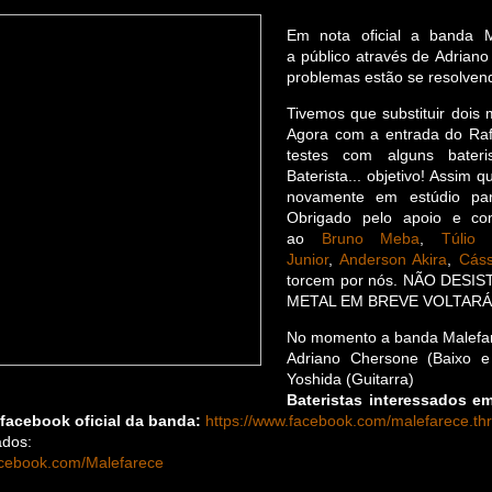
Em nota oficial a banda 
a público através de Adriano
problemas estão se resolven
Tivemos que substituir dois
Agora com a entrada do Raf
testes com alguns bateri
Baterista... objetivo! Assim 
novamente em estúdio par
Obrigado pelo apoio e co
ao
Bruno Meba
,
Túlio 
Junior
,
Anderson Akira
,
Cáss
torcem por nós. NÃO DESI
METAL EM BREVE VOLTARÁ
No momento a banda Malefar
Adriano Chersone (Baixo e
Yoshida (Guitarra)
Bateristas interessados e
 facebook oficial da banda:
https://www.facebook.com/malefarece.th
ados:
acebook.com/Malefarece