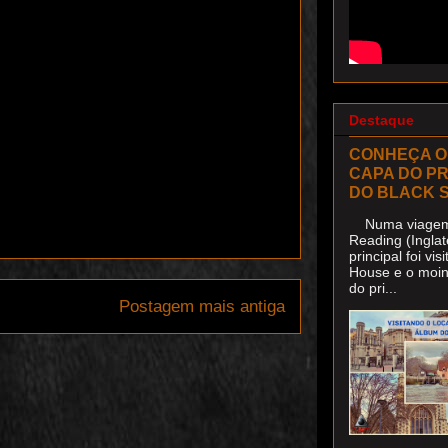
Destaque
CONHEÇA O
CAPA DO P
DO BLACK 
Numa viagem 
Reading (Inglat
principal foi v
House e o moin
do pri...
Postagem mais antiga