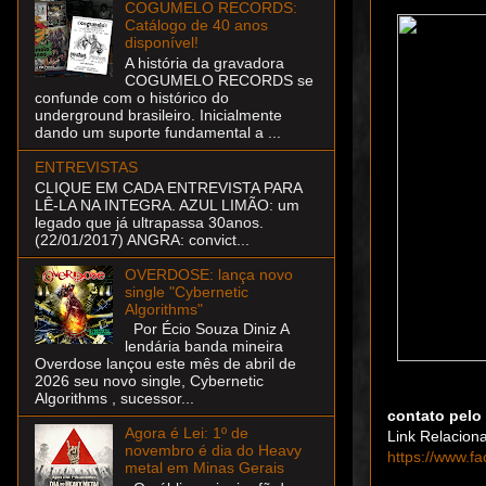
COGUMELO RECORDS:
Catálogo de 40 anos
disponível!
A história da gravadora
COGUMELO RECORDS se
confunde com o histórico do
underground brasileiro. Inicialmente
dando um suporte fundamental a ...
ENTREVISTAS
CLIQUE EM CADA ENTREVISTA PARA
LÊ-LA NA INTEGRA. AZUL LIMÃO: um
legado que já ultrapassa 30anos.
(22/01/2017) ANGRA: convict...
OVERDOSE: lança novo
single "Cybernetic
Algorithms"
Por Écio Souza Diniz A
lendária banda mineira
Overdose lançou este mês de abril de
2026 seu novo single, Cybernetic
Algorithms , sucessor...
contato pelo
Agora é Lei: 1º de
Link Relacion
novembro é dia do Heavy
https://www.f
metal em Minas Gerais