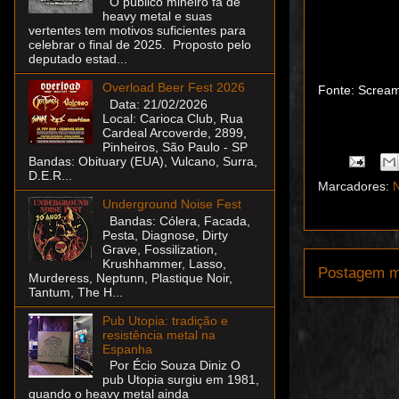
O público mineiro fã de
heavy metal e suas
vertentes tem motivos suficientes para
celebrar o final de 2025. Proposto pelo
deputado estad...
Overload Beer Fest 2026
Fonte: Scream
Data: 21/02/2026
Local: Carioca Club, Rua
Cardeal Arcoverde, 2899,
Pinheiros, São Paulo - SP
Bandas: Obituary (EUA), Vulcano, Surra,
D.E.R...
Marcadores:
N
Underground Noise Fest
Bandas: Cólera, Facada,
Pesta, Diagnose, Dirty
Grave, Fossilization,
Krushhammer, Lasso,
Postagem m
Murderess, Neptunn, Plastique Noir,
Tantum, The H...
Pub Utopia: tradição e
resistência metal na
Espanha
Por Écio Souza Diniz O
pub Utopia surgiu em 1981,
quando o heavy metal ainda