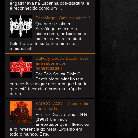
engatinhava na Espanha pós-ditadura, e
é reconhecido como um ...
Sarcófago - Ame ou odeie!!!
Quando se fala em
Sarcófago se fala em
pioneirismo, radicalismo e
polêmica. Esta banda de
Belo Horizonte se tornou uma das
maiores infl...
Calvary Death: Death metal
arrasador e com
honestidade!!
Por Écio Souza Diniz O
Death Metal mineiro tem
características que mostram que banda
que está tocando é brasileira: rápido,
agres...
SARCÓFAGO - Discografia
comentada
Por Écio Souza Diniz I.N.R.I
(1987) Um início
arrebatador que influenciou
e foi referência do Metal Extremo em
todo o mundo. Este...