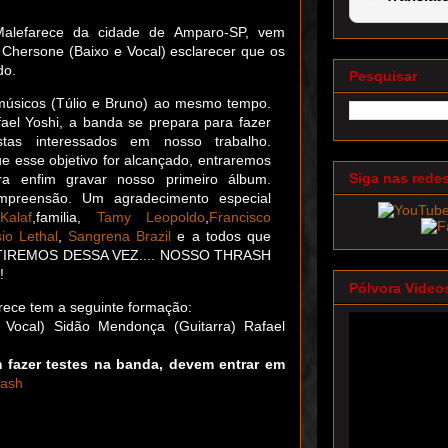
Malefarece da cidade de Amparo-SP, vem
 Chersone (Baixo e Vocal) esclarecer que os
do.
Pesquisar
 músicos (Túlio e Bruno) ao mesmo tempo.
ael Yoshi, a banda se prepara para fazer
stas interessados em nosso trabalho.
que esse objetivo for alcançado, entraremos
Siga nas rede
a enfim gravar nosso primeiro álbum.
mpreensão. Um agradecimento especial
Kalaf
,familia,
Tamy Leopoldo
,
Francisco
io Lethal
,
Sangrena Brazil
e a todos que
STIREMOS DESSA VEZ.... NOSSO THRASH
!
Pólvora Video
ece tem a seguinte formação:
 Vocal) Sidão Mendonça (Guitarra) Rafael
m fazer testes na banda, devem entrar em
rash