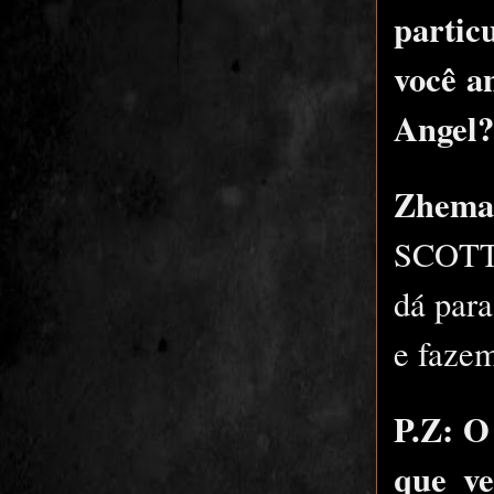
partic
você a
Angel
Zhema
SCOTT
dá para
e fazem
P.Z: O
que v