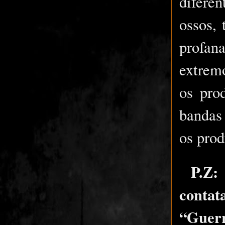
diferen
ossos,
profan
extremo
os pro
bandas 
os prod
P.Z:
conta
“Guerr