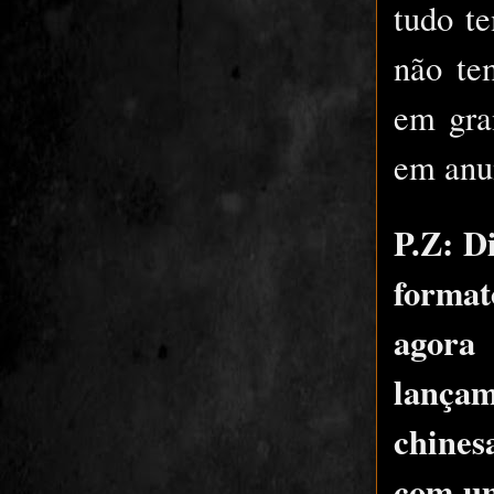
tudo t
não te
em gra
em anun
P.Z: D
format
agor
lançam
chines
com um