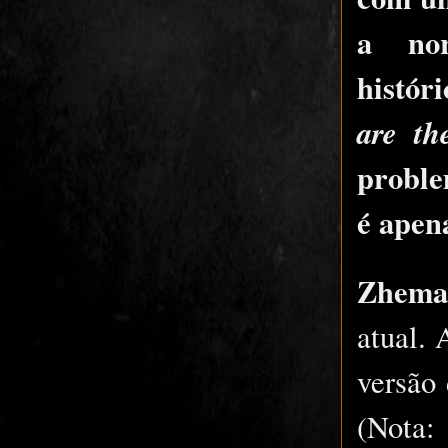
a nor
histór
are th
proble
é apen
Zhema
atual.
versão
(Nota: