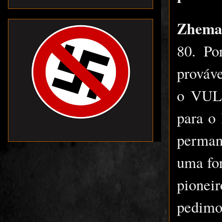
Zhema
80. Po
prováv
o VULC
para o
perman
uma for
pionei
pedimo