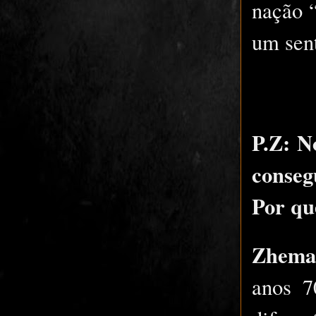
nação 
um sen
P.Z: N
conseg
Por que
Zhema
anos 7