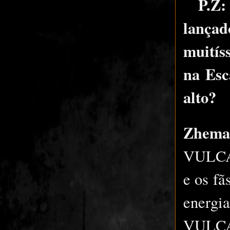
P.Z
lança
muitís
na Esc
alto?
Zhem
VULCAN
e os fã
energi
VULCAN