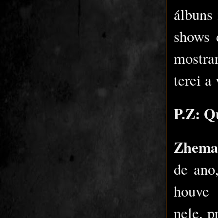
álbuns
shows 
mostra
terei a
P.Z: Q
Zhema
de ano
houve 
nele, 