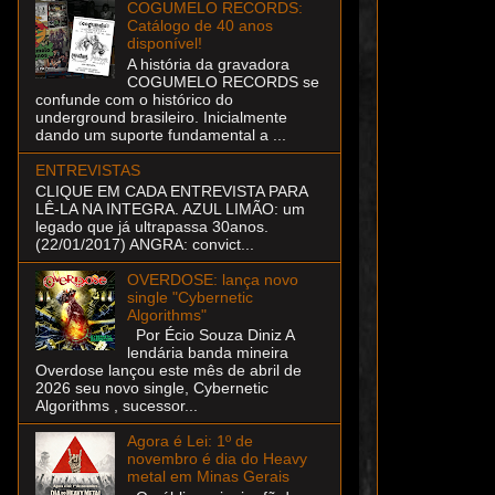
COGUMELO RECORDS:
Catálogo de 40 anos
disponível!
A história da gravadora
COGUMELO RECORDS se
confunde com o histórico do
underground brasileiro. Inicialmente
dando um suporte fundamental a ...
ENTREVISTAS
CLIQUE EM CADA ENTREVISTA PARA
LÊ-LA NA INTEGRA. AZUL LIMÃO: um
legado que já ultrapassa 30anos.
(22/01/2017) ANGRA: convict...
OVERDOSE: lança novo
single "Cybernetic
Algorithms"
Por Écio Souza Diniz A
lendária banda mineira
Overdose lançou este mês de abril de
2026 seu novo single, Cybernetic
Algorithms , sucessor...
Agora é Lei: 1º de
novembro é dia do Heavy
metal em Minas Gerais