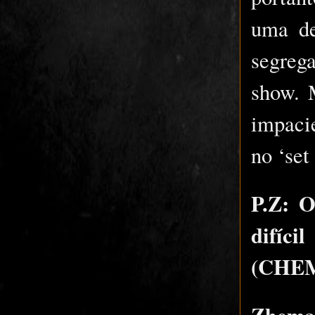
uma de
segreg
show. 
impaci
no ‘set
P.Z: O
difíc
(CHEM
Zhema