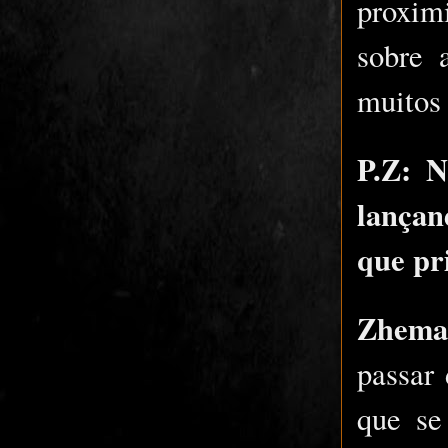
proxim
sobre 
muitos 
P.Z: N
lançan
que pr
Zhema
passar
que se