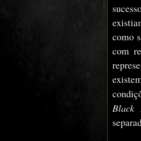
sucess
existi
como s
com re
repres
existe
condiç
Black
separad