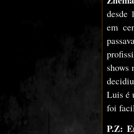
desde 
em cen
passav
profiss
shows n
decidi
Luis é 
foi fac
P.Z: E