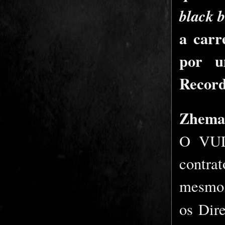
black 
a car
por u
Recor
Zhema
O VUL
contra
mesmo 
os Dir