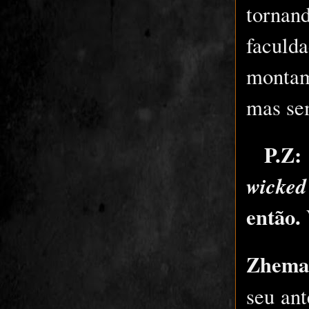
tornan
faculd
montam
mas se
P.Z
wicked
então.
Zhem
seu an