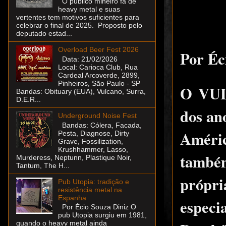
O público mineiro fã de
heavy metal e suas
vertentes tem motivos suficientes para
celebrar o final de 2025. Proposto pelo
deputado estad...
Overload Beer Fest 2026
Por Éc
Data: 21/02/2026
Local: Carioca Club, Rua
Cardeal Arcoverde, 2899,
Pinheiros, São Paulo - SP
O VULC
Bandas: Obituary (EUA), Vulcano, Surra,
D.E.R...
dos an
Underground Noise Fest
Bandas: Cólera, Facada,
Améric
Pesta, Diagnose, Dirty
Grave, Fossilization,
Krushhammer, Lasso,
também
Murderess, Neptunn, Plastique Noir,
Tantum, The H...
própr
Pub Utopia: tradição e
resistência metal na
Espanha
espec
Por Écio Souza Diniz O
pub Utopia surgiu em 1981,
quando o heavy metal ainda