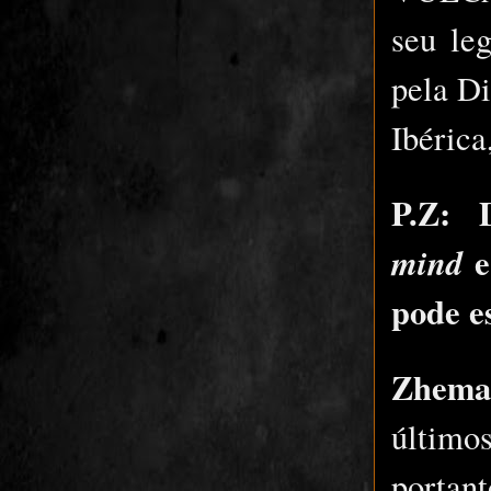
seu le
pela D
Ibérica
P.Z: 
mind
pode e
Zhema
último
portan