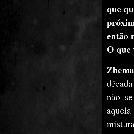
que qu
próxim
então 
O que 
Zhem
década 
não se
aquela
mistu