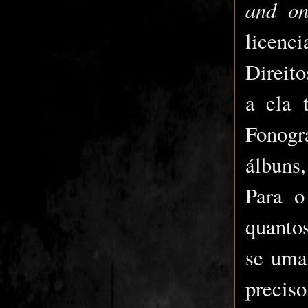
and on
licenc
Direito
a ela 
Fonogr
álbuns,
Para o
quanto
se uma
precis