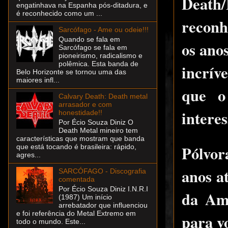
Death
engatinhava na Espanha pós-ditadura, e
é reconhecido como um ...
reconh
Sarcófago - Ame ou odeie!!!
Quando se fala em
os ano
Sarcófago se fala em
pioneirismo, radicalismo e
polêmica. Esta banda de
incrív
Belo Horizonte se tornou uma das
maiores infl...
que o
Calvary Death: Death metal
arrasador e com
intere
honestidade!!
Por Écio Souza Diniz O
Death Metal mineiro tem
características que mostram que banda
Pólvor
que está tocando é brasileira: rápido,
agres...
anos a
SARCÓFAGO - Discografia
comentada
Por Écio Souza Diniz I.N.R.I
da Amé
(1987) Um início
arrebatador que influenciou
e foi referência do Metal Extremo em
para v
todo o mundo. Este...