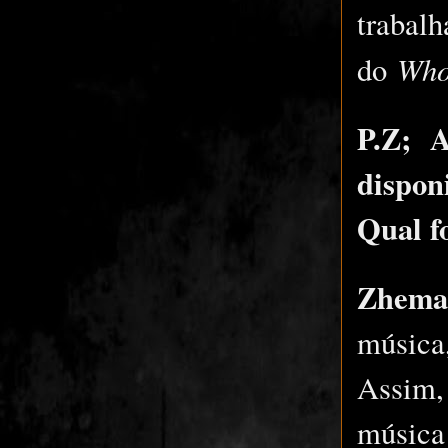
trabal
Who
do
P.Z; A
dispon
Qual f
Zhema
música
Assim,
música