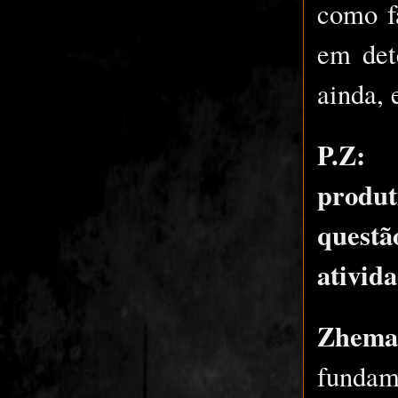
como f
em det
ainda, 
P.Z
produt
questã
ativid
Zhema
fundam