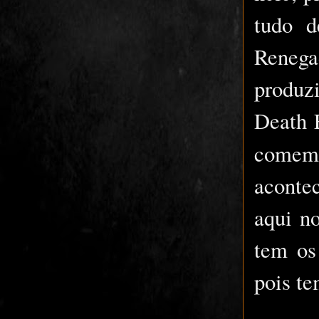
tudo d
Reneg
produz
Death 
comem
aconte
aqui n
tem os
pois te