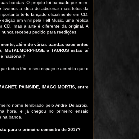
duas bandas. O projeto foi bancado por mim.
e tivemos a ideia de adicionar mais fotos da
importante tê-lo lançado oficialmente em CD.
 edição em vinil pela Hell Music, uma réplica
 CD, mas a arte é diferente da original. A
 nunca recebeu pedido para reedições.
lmente, além de várias bandas excelentes
CA, METALMORPHOSE e TAURUS estão aí
 e nacional?
 que todos têm o seu espaço e acredito que o
(SOMAGNET, PAINSIDE, IMAGO MORTIS, entre
imeiro nome lembrado pelo André Delacroix,
na hora, e já chegou no primeiro ensaio
e na banda.
isto para o primeiro semestre de 2017?