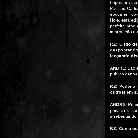
Lopes pra gen
Pedi ao Carlo
época em core
Hoje, esta edi
perfeita prod
informação qu
P.Z: O Rio d
despontand
lançando dis
ANDRÉ
: São 
público ganha
P.Z: Poderia
outros) em s
ANDRÉ
: Prim
pois eles sã
arrebentando,
P.Z: Como es