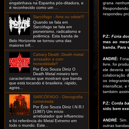
grana nenhum
engatinhava na Espanha pós-ditadura, e
é reconhecido como um ...
Respondendo a
respondeu pro
Sarcófago - Ame ou odeie!!!
Quando se fala em
Sarcófago se fala em
pioneirismo, radicalismo e
polêmica. Esta banda de
P.Z:
Fúria do
Belo Horizonte se tornou uma das
mas ao mesm
maiores infl...
banda. Para v
Calvary Death: Death metal
ANDRÉ:
Foram
arrasador e com
honestidade!!
livre, foi pr
Por Écio Souza Diniz O
ele deveria s
Death Metal mineiro tem
colaboração d
características que mostram que banda
os integrante
que está tocando é brasileira: rápido,
intensificar, 
agres...
também assin
SARCÓFAGO - Discografia
comentada
P.Z:
Corda b
Por Écio Souza Diniz I.N.R.I
sido bem exe
(1987) Um início
arrebatador que influenciou
ANDRÉ
: Sim
e foi referência do Metal Extremo em
todo o mundo. Este...
outras bandas