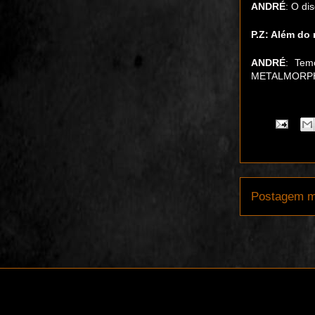
ANDRÉ
: O di
P.Z: Além do
ANDRÉ
: Tem
METALMORP
Postagem m