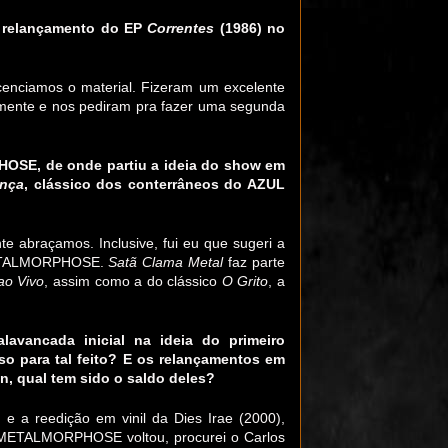
m relançamento do EP
Correntes
(1986) no
icenciamos o material. Fizeram um excelente
damente e nos pediram pra fazer uma segunda
HOSE, de onde partiu a ideia do show em
ança
, clássico dos conterrâneos do AZUL
e abraçamos. Inclusive, fui eu que sugeri a
o METALMORPHOSE.
Satã Clama Metal
faz parte
ao Vivo
, assim como a do clássico
O Grito
, a
vancada inicial na ideia do primeiro
so para tal feito? E os relançamentos em
un, qual tem sido o saldo deles?
 e a reedição em vinil da Dies Irae (2000),
METALMORPHOSE voltou, procurei o Carlos