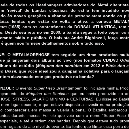
idade de todos os Headbangers admiradores do Metal oitentista
um ‘revival’ de bandas clássicas do estilo tem invadido no
ndo às novas gerações a chance de presenciarem aonde os pi
árias lendas que estão de volta a ativa, a carioca METAL
atum
(1985) com os conterrâneos da DORSAL ATLÂNTICA, tem s
s. Desde seu retorno em 2009, a banda segue a todo vapor co
rante mídia e público. O baixista André Bighinzoli, força m
), é quem nos fornece detalhamentos sobre tudo isso.
E: O METALMORPHOSE tem seguido um ritmo produtivo muito 
que já lançaram dois álbuns ao vivo (nos formatos CD/DVD
Odis
álbuns de estúdio (
Máquina dos sentidos
em 2012 e
Fúria dos 
o Brasil
, que você idealizou a campanha coletiva para o lança
tor tem alavancado este gás produtivo na banda?
NZOLI:
O evento
Super Peso Brasil
também foi iniciativa minha. Proc
ançamento do
Máquina dos Sentidos
que eu havia produzido no a
E, STRESS, SALÁRIO MÍNIMO e CENTÚRIAS. Eu disse ao Batalha qu
 num lugar decente, e que estava disposto a investir numa produç
lico compareceria em massa e valeria a pena. O Batalha embarcou 
juntos durante meses. Foi ele que veio com o nome “Super Peso B
 especiais, e até a ordem das bandas. Depois que estava tudo pront
um registro de alto nível do evento. Eu tenho que filmar essa porra de