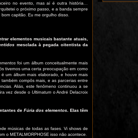
ceiro no evento, mas aí é outra história…
rquitetei o próximo passo, e a banda sempre
 bom capitão. Eu me orgulho disso.
trar elementos musicais bastante atuais,
ntidos
mesclada à pegada oitentista da
lementos
foi um álbum conceitualmente mais
nós tivemos uma certa preocupação em como
é um álbum mais elaborado, e houve mais
 também compôs mais, e as parcerias entre
ências. Aliás, este fenômeno continuou a se
eira vez desde o
Ultimatum
o André Delacroix
entantes de
Fúria dos elementos
. Elas têm
ede músicas de todas as fases. Vi shows de
que com o METALMORPHOSE isso não acontece.