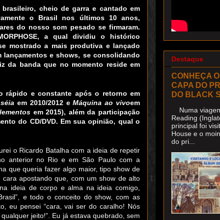
 brasileiro, cheio de garra e cantado em
vamente o Brasil nos últimos 10 anos,
lares do nosso som pesado se firmaram.
MORPHOSE, a qual dividiu o histórico
e mostrado a mais produtiva e lançado
m lançamentos e shows, se consolidando
Destaque
otriz da banda que no momento reside em
CONHEÇA O
CAPA DO P
rápido e constante após o retorno em
DO BLACK 
séia
em 2010/2012 e
Máquina ao vivo
em
Numa viagem 
elementos
em 2015), além da participação
Reading (Inglat
mento do CD/DVD. Em sua opinião, qual o
principal foi v
House e o moin
do pri...
urei o Ricardo Batalha com a ideia de repetir
no anterior no Rio e em São Paulo com a
e queria fazer algo maior, tipo show de
ão cara apostando que, com um show de alto
na ideia de corpo e alma na ideia comigo,
rasil”, e todo o conceito do show, com as
o, eu pensei “cara, vai ser do caralho! Nós
 qualquer jeito!”. Eu já estava quebrado, sem