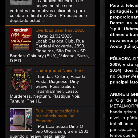
O público mineiro fã de
Para a felic
heavy metal e suas
vertentes tem motivos suficientes para
português, 
celebrar o final de 2025. Proposto pelo
proporciona
deputado estad...
Dentre as v
‘split’
Ultim
Overload Beer Fest 2026
ótimos álbun
Data: 21/02/2026
novamente pe
Local: Carioca Club, Rua
Cardeal Arcoverde, 2899,
Aosta (Itália
Pinheiros, São Paulo - SP
Bandas: Obituary (EUA), Vulcano, Surra,
PÓLVORA ZIN
D.E.R...
2009, visto 
2014), dois 
Underground Noise Fest
no
Super Pes
Bandas: Cólera, Facada,
Pesta, Diagnose, Dirty
principal fa
Grave, Fossilization,
Krushhammer, Lasso,
ANDRÉ BIGHI
Murderess, Neptunn, Plastique Noir,
a “Gig” de l
Tantum, The H...
METALMORPHOS
Pub Utopia: tradição e
banda gringa,
resistência metal na
nível, o púb
Espanha
trabalhamos 
Por Écio Souza Diniz O
participações
pub Utopia surgiu em 1981,
temos que ter 
quando o heavy metal ainda