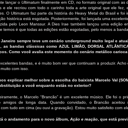
te lançar o
Ultimatum
finalmente em CD, no formato original com as 
s e ele recriou com todo o carinho toda a arte original que ele fez, 
s. O Ultimatum faz parte da história do Heavy Metal do Brasil e foi 
ção histórica está esgotada. Posteriormente, foi lançada uma excelente
uzida pelo Leon Manssur. A Dies Irae também lançou uma edição em
e temos é que todas as edições estão esgotadas, pelo menos a banda
e Janeiro sempre teve um cenário underground muito legal e atua
o, as bandas clássicas como AZUL LIMÃO, DORSAL ATLÂNTI
cos. Como você avalia este momento do cenário metálico carioca
excelentes bandas, e é muito bom ver que continuam a produzir. Acho
 muito com isso.
 nos explicar melhor sobre a escolha do baixista Marcelo Val 
ubstituição a você enquanto estás no exterior?
eiramente, o Marcelo “Brancão” é um excelente músico. Ele foi o pr
o amigos de longa data. Quando convidado, o Brancão aceitou 
 com tudo em cima (eu ouvi a gravação). Estou muito satisfeito com el
tá o andamento para o novo álbum,
Ação e reação
, que está prev