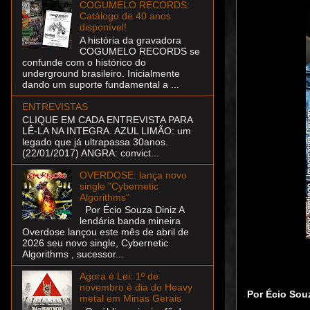
COGUMELO RECORDS:
Catálogo de 40 anos
disponível!
A história da gravadora
COGUMELO RECORDS se
confunde com o histórico do
underground brasileiro. Inicialmente
dando um suporte fundamental a ...
ENTREVISTAS
CLIQUE EM CADA ENTREVISTA PARA
LÊ-LA NA INTEGRA. AZUL LIMÃO: um
legado que já ultrapassa 30anos.
(22/01/2017) ANGRA: convict...
OVERDOSE: lança novo
single "Cybernetic
Algorithms"
Por Écio Souza Diniz A
lendária banda mineira
Overdose lançou este mês de abril de
2026 seu novo single, Cybernetic
Algorithms , sucessor...
Agora é Lei: 1º de
novembro é dia do Heavy
Por Écio Sou
metal em Minas Gerais