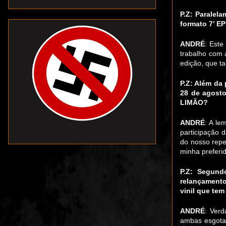
P.Z: Paralel
formato 7’ EP
ANDRÉ
: Este
trabalho com 
edição, que t
P.Z: Além da
28 de agost
LIMÃO?
ANDRÉ
: A le
participação
do nosso repe
minha preferid
P.Z: Segund
relançamento
vinil que tem
ANDRÉ
: Verd
ambas esgota