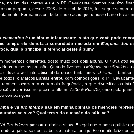
a, no fim das contas eu e o PP Cavalcante tivemos prejuízo finan
 sua pergunta, desde 2008 até o final de 2015, fui eu que sempre a
ntamente. Formamos um belo time e acho que o nosso barco teve um
s elementos
é um álbum interessante, visto que você pode encon
o tempo ele denota a sonoridade iniciada em
Máquina dos se
ocê, qual o principal diferencial deste álbum?
 momentos diferentes, gosto muito dos dois álbuns. O
Fúria dos e
oduzido com menos pressão. Quando fizemos o
Máquina dos Sentidos
, 
oar, devido ao hiato abismal de quase trinta anos. O
Fúria
… também 
e todos: o Marcos Dantas entrou com composições, o PP Cavalcante
s também ocorreram com mais frequência, o que diversifica as influ
e você vai ver isso no próximo álbum,
Ação & Reação
, onde pela prim
ou composições.
amba
e
Vá pro inferno
são em minha opinião os melhores repres
cutadas ao vivo? Qual tem sido a reação do público?
.
Vá Pro Inferno
passou a abrir o show. É legal que o nosso público p
 onde a galera só quer saber do material antigo. Fico muito feliz 