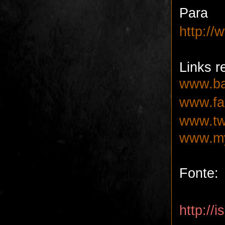
Par
http:/
Links r
www.ba
www.fa
www.tw
www.my
Fonte:
http://