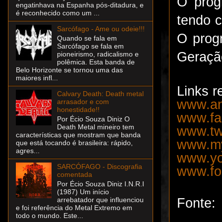
O prog
engatinhava na Espanha pós-ditadura, e
é reconhecido como um ...
tendo c
Sarcófago - Ame ou odeie!!!
O progr
Quando se fala em
Sarcófago se fala em
Geraçã
pioneirismo, radicalismo e
polêmica. Esta banda de
Belo Horizonte se tornou uma das
maiores infl...
Links r
Calvary Death: Death metal
www.an
arrasador e com
honestidade!!
www.fa
Por Écio Souza Diniz O
Death Metal mineiro tem
www.tw
características que mostram que banda
www.my
que está tocando é brasileira: rápido,
agres...
www.yo
SARCÓFAGO - Discografia
www.fo
comentada
Por Écio Souza Diniz I.N.R.I
(1987) Um início
Fonte:
arrebatador que influenciou
e foi referência do Metal Extremo em
todo o mundo. Este...