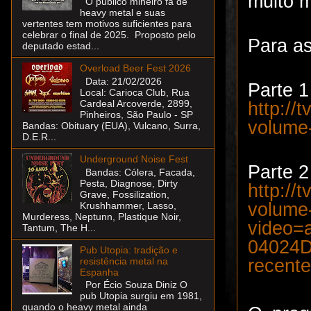
muito m
O público mineiro fã de
heavy metal e suas
vertentes tem motivos suficientes para
celebrar o final de 2025. Proposto pelo
Para as
deputado estad...
Overload Beer Fest 2026
Data: 21/02/2026
Parte 1
Local: Carioca Club, Rua
Cardeal Arcoverde, 2899,
http://
Pinheiros, São Paulo - SP
volume
Bandas: Obituary (EUA), Vulcano, Surra,
D.E.R...
Underground Noise Fest
Parte 2
Bandas: Cólera, Facada,
Pesta, Diagnose, Dirty
http://
Grave, Fossilization,
volume
Krushhammer, Lasso,
Murderess, Neptunn, Plastique Noir,
video=a
Tantum, The H...
04024D
Pub Utopia: tradição e
recente
resistência metal na
Espanha
Por Écio Souza Diniz O
pub Utopia surgiu em 1981,
quando o heavy metal ainda