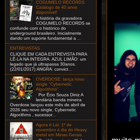
COGUMELO RECORDS:
Catálogo de 40 anos
disponível!
A história da gravadora
COGUMELO RECORDS se
confunde com o histórico do
underground brasileiro. Inicialmente
dando um suporte fundamental a ...
ENTREVISTAS
CLIQUE EM CADA ENTREVISTA PARA
LÊ-LA NA INTEGRA. AZUL LIMÃO: um
legado que já ultrapassa 30anos.
(22/01/2017) ANGRA: convict...
OVERDOSE: lança novo
single "Cybernetic
Algorithms"
Por Écio Souza Diniz A
lendária banda mineira
Overdose lançou este mês de abril de
2026 seu novo single, Cybernetic
Algorithms , sucessor...
Agora é Lei: 1º de
novembro é dia do Heavy
metal em Minas Gerais