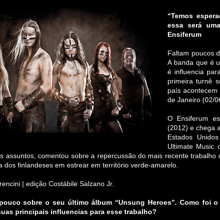
“Temos esperad
essa será uma
Ensiferum
Faltam poucos d
A banda que é u
é influencia pa
primeira turnê 
país acontece
de Janeiro (02/0
O Ensiferum e
(2012) e chega 
Estados Unido
Ultimate Music 
os assuntos, comentou sobre a repercussão do mais recente trabalho d
a dos finlandeses em estrear em território verde-amarelo.
rencini | edição Costábile Salzano Jr.
pouco sobre o seu último álbum “Unsung Heroes”. Como foi o
uas principais influencias para esse trabalho?