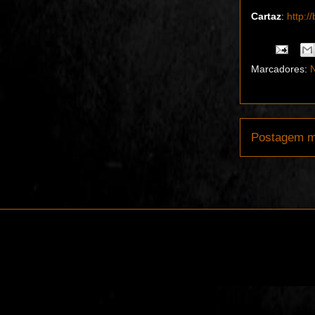
Cartaz
http:/
:
Marcadores:
N
Postagem m