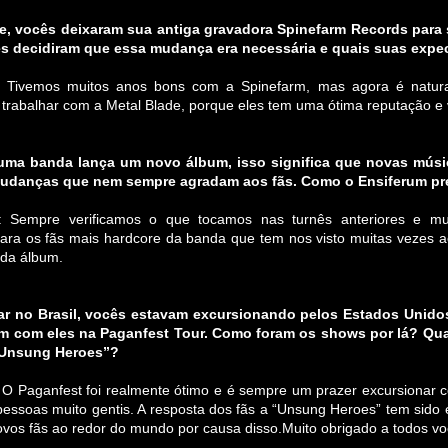
, vocês deixaram sua antiga gravadora Spinefarm Records para s
 decidiram que essa mudança era necessária e quais suas expec
: Tivemos muitos anos bons com a Spinefarm, mas agora é natur
 trabalhar com a Metal Blade, porque eles tem uma ótima reputação e
ma banda lança um novo álbum, isso significa que novas música
udanças que nem sempre agradam aos fãs. Como o Ensiferum prep
: Sempre verificamos o que tocamos nas turnês anteriores e mu
para os fãs mais hardcore da banda que tem nos visto muitas vezes
da álbum.
ar no Brasil, vocês estavam excursionando pelos Estados Unido
m com eles na Paganfest Tour. Como foram os shows por lá? Qual
“Unsung Heroes”?
: O Paganfest foi realmente ótimo e é sempre um prazer excursionar
essoas muito gentis. A resposta dos fãs a “Unsung Heroes” tem sid
ovos fãs ao redor do mundo por causa disso.Muito obrigado a todos vo