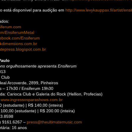
co está disponível para audição em
http://www.levykauppax.fi/artist/en
ados:
siferum.com
.com/EnsiferumMetal
cebook.com/Ensiferum
rkdimensions.com.br
matepress.blogspot.com.br
Paulo
ons orgulhosamente apresenta Ensiferum
013
a Club
eal Arcoverde, 2899, Pinheiros
as – 17h30 / Ensiferum 19h30
a: Carioca Club e Galeria do Rock (Hellion, Profecias)
:
www.ingressosparashows.com.br
0 (estudante) | R$ 140,00 (inteira)
100,00 (estudante) | R$ 200.00 (inteira)
13.8598
) 9161.6267 –
press@theultimatemusic.com
etária: 16 anos