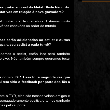
e juntar ao cast da Metal Blade Records.
tativas em relação à nova gravadora?
al mudarmos de gravadora. Estamos muito
 várias conexões ao redor do mundo.
s serão adicionadas ao setlist e outras
ara seu setlist a cada turnê?
damos o setlist, então isso será também
 ao vivo. Nós também sempre queremos tocar
s com o TYR. Essa foi a segunda vez que
 tem sido o feedback por parte dos fãs a
 com o TYR, eles são nossos velhos amigos e
o esmagadoramente positiva e temos ganhado
cês pelo suporte!