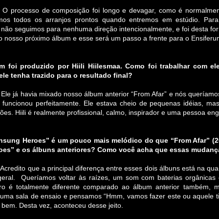
:
O processo de composição foi longo e devagar, como é normalment
mos todos os arranjos prontos quando entremos
em estúdio. Para
 não seguimos para nenhuma direção intencionalmente, e foi desta f
o nosso próximo álbum e esse será um passo a frente para o Ensiferu
 foi produzido por Hiili Hiilesmaa. Como foi trabalhar com e
ele tenha trazido para o resultado final?
Ele já havia mixado nosso álbum anterior “From Afar” e nós queríam
o funcionou perfeitamente. Ele estava cheio de pequenas idéias, m
ões. Hiili é realmente profissional, calmo, inspirador e uma pessoa eng
nsung Heroes” é um pouco mais melódico do que “From Afar” (200
oes” e os álbuns anteriores? Como você acha que essas mudan
 Acredito que a principal diferença entre esses dois álbuns está na q
geral. Queríamos
voltar às raízes, um som com baterias orgânicas e
oro é totalmente diferente comparado ao álbum anterior também, 
ma sala de ensaio e pensamos “Hmm, vamos fazer este ou aquele ti
bem. Desta vez, aconteceu desse jeito.