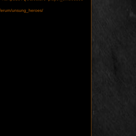
siferum/unsung_heroes/