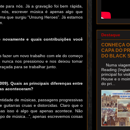
e para nós. Já a gravação foi bem rápida,
nós, escrever música é apenas algo que
orma que surgiu “Unsung Heroes”. Já estamos
m.
Destaque
le novamente e quais contribuições você
CONHEÇA O
CAPA DO P
DO BLACK 
os fazer um novo trabalho com ele do começo
as nunca nos pressionou e nos deixou tomar
Numa viagem 
raçada para se trabalhar junto.
Reading (Inglat
principal foi v
House e o moin
9). Quais as principais diferenças entre
do pri...
ças aconteceram?
uantidade de músicas, passagens progressivas
 guitarras cruas e distorcidas. Claro que o
mas isso é algo que apenas acontece. Não
po de música...”, apenas escrevemos coisas