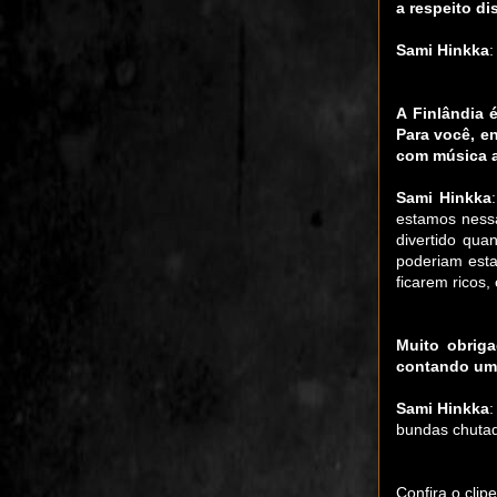
a respeito di
Sami Hinkka
:
A Finlândia 
Para você, e
com música a
Sami Hinkka
estamos nessa
divertido qua
poderiam esta
ficarem ricos,
Muito obriga
contando um 
Sami Hinkka
bundas chutad
Confira o clip