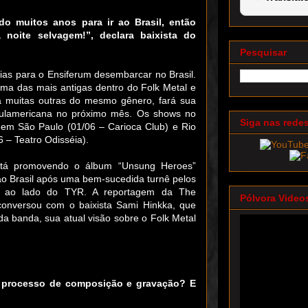
o muitos anos para ir ao Brasil, então
 noite selvagem!”, declara baixista do
Pesquisar
ias para o Ensiferum desembarcar no Brasil.
ma das mais antigas dentro do Folk Metal e
ra muitas outras do mesmo gênero, fará sua
sulamericana no próximo mês. Os shows no
Siga nas rede
m
em São Paulo
(01/06 – Carioca Club) e Rio
6 – Teatro Odisséia).
stá promovendo o álbum “Unsung Heroes”
ao Brasil após uma bem-sucedida turnê pelos
s ao lado do TYR. A reportagem da The
Pólvora Video
conversou com o baixista Sami Hinkka, que
a banda, sua atual visão sobre o Folk Metal
 processo de composição e gravação? E