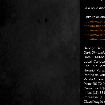
Já o novo dis
Links relacion
http://www.en
http://twitter
http://www.fa
http://www.da
http://theulti
Serviço São 
Dark Dimensi
Data: 01/06/2
Local: Carioc
End: Rua Card
Horário: Port
Pontos de vend
Venda Online
Pista: R$ 70,0
Camarote: R$ 
Infos: (11) 38
Imprensa: (13
Classificação 