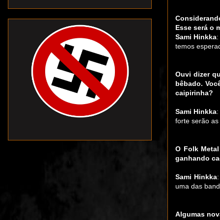
Considerando
Esse será o 
Sami Hinkka
:
temos esperad
Ouvi dizer q
bêbado. Você
caipirinha?
Sami Hinkka
:
forte serão as
O Folk Metal
ganhando cad
Sami Hinkka
uma das banda
Algumas nova