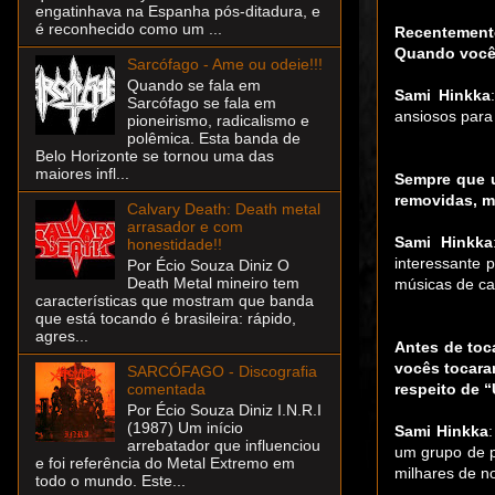
engatinhava na Espanha pós-ditadura, e
é reconhecido como um ...
Recentemente
Quando vocês
Sarcófago - Ame ou odeie!!!
Quando se fala em
Sami Hinkka
Sarcófago se fala em
ansiosos para
pioneirismo, radicalismo e
polêmica. Esta banda de
Belo Horizonte se tornou uma das
maiores infl...
Sempre que u
removidas, m
Calvary Death: Death metal
arrasador e com
Sami Hinkka
honestidade!!
interessante 
Por Écio Souza Diniz O
Death Metal mineiro tem
músicas de ca
características que mostram que banda
que está tocando é brasileira: rápido,
agres...
Antes de toc
vocês tocara
SARCÓFAGO - Discografia
respeito de 
comentada
Por Écio Souza Diniz I.N.R.I
(1987) Um início
Sami Hinkka
arrebatador que influenciou
um grupo de p
e foi referência do Metal Extremo em
milhares de n
todo o mundo. Este...