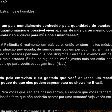
sso?
 Estranhos e humildes.
é um país mundialmente conhecido pela quantidade de bandas q
nquanto músico é possível viver apenas de música ou mesmo com 
inda não é viável para músicos Finlandeses?
: A Finlândia é realmente um país caro, então existem muitos músi
 situação privilegiada, de sermos músicos em período integral, mas e
ndo as pessoas pensam que nós dirigimos Ferraris e vivemos em ca
r mais errados. Então, se alguns de vocês jovens músicos estão p
 eu digo para vocês esqueçam isso! (risos)
da pela entrevista e eu gostaria que você deixasse um recad
pouco do que eles podem esperar para os shows no Brasil.
: Para vocês que irão aos nossos shows, eu espero que vocês tenham
as tão forte que não poderão sentar por uma semana! Vejo vocês em 
e da música “In My Sword I Trust” em
http://www.youtube.com/watch?