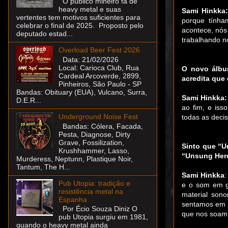
O público mineiro fã de
heavy metal e suas
Sami Hinkka
vertentes tem motivos suficientes para
porque tínha
celebrar o final de 2025. Proposto pelo
acontece, nós
deputado estad...
trabalhando n
Overload Beer Fest 2026
Data: 21/02/2026
Local: Carioca Club, Rua
O novo álbum
Cardeal Arcoverde, 2899,
acredita que 
Pinheiros, São Paulo - SP
Bandas: Obituary (EUA), Vulcano, Surra,
Sami Hinkka
:
D.E.R...
ao fim, e iss
Underground Noise Fest
todas as decis
Bandas: Cólera, Facada,
Pesta, Diagnose, Dirty
Grave, Fossilization,
Sinto que “U
Krushhammer, Lasso,
“Unsung Her
Murderess, Neptunn, Plastique Noir,
Tantum, The H...
Sami Hinkka
:
Pub Utopia: tradição e
e o som
em 
resistência metal na
material son
Espanha
sentamos em u
Por Écio Souza Diniz O
que nos soam 
pub Utopia surgiu em 1981,
quando o heavy metal ainda