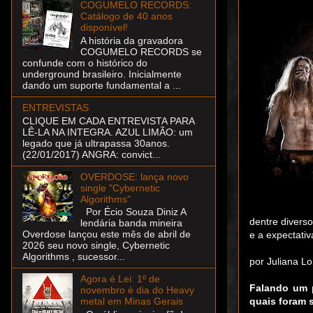
COGUMELO RECORDS:
Catálogo de 40 anos
disponível!
A história da gravadora
COGUMELO RECORDS se
confunde com o histórico do
underground brasileiro. Inicialmente
dando um suporte fundamental a ...
ENTREVISTAS
CLIQUE EM CADA ENTREVISTA PARA
LÊ-LA NA INTEGRA. AZUL LIMÃO: um
legado que já ultrapassa 30anos.
(22/01/2017) ANGRA: convict...
OVERDOSE: lança novo
single "Cybernetic
Algorithms"
Por Écio Souza Diniz A
dentre divers
lendária banda mineira
Overdose lançou este mês de abril de
e a expectativ
2026 seu novo single, Cybernetic
Algorithms , sucessor...
por Juliana Lo
Agora é Lei: 1º de
Falando um 
novembro é dia do Heavy
quais foram s
metal em Minas Gerais