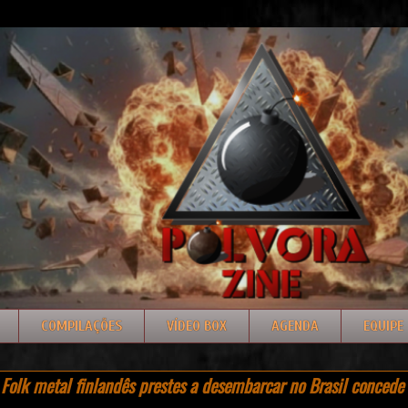
COMPILAÇÕES
VÍDEO BOX
AGENDA
EQUIPE
olk metal finlandês prestes a desembarcar no Brasil concede 