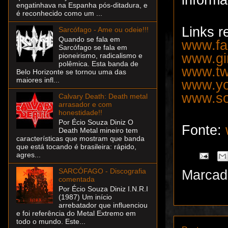
engatinhava na Espanha pós-ditadura, e
é reconhecido como um ...
Links r
Sarcófago - Ame ou odeie!!!
Quando se fala em
www.fac
Sarcófago se fala em
www.gir
pioneirismo, radicalismo e
polêmica. Esta banda de
www.twi
Belo Horizonte se tornou uma das
maiores infl...
www.yo
www.sou
Calvary Death: Death metal
arrasador e com
honestidade!!
Por Écio Souza Diniz O
Fonte:
Death Metal mineiro tem
características que mostram que banda
que está tocando é brasileira: rápido,
agres...
SARCÓFAGO - Discografia
Marcad
comentada
Por Écio Souza Diniz I.N.R.I
(1987) Um início
arrebatador que influenciou
e foi referência do Metal Extremo em
todo o mundo. Este...