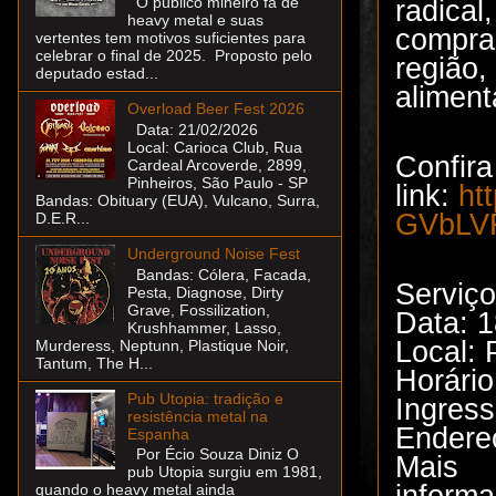
O público mineiro fã de
radical
heavy metal e suas
compra
vertentes tem motivos suficientes para
celebrar o final de 2025. Proposto pelo
regiã
deputado estad...
aliment
Overload Beer Fest 2026
Data: 21/02/2026
Local: Carioca Club, Rua
Confir
Cardeal Arcoverde, 2899,
Pinheiros, São Paulo - SP
link:
ht
Bandas: Obituary (EUA), Vulcano, Surra,
GVbLVR
D.E.R...
Underground Noise Fest
Bandas: Cólera, Facada,
Serviço
Pesta, Diagnose, Dirty
Grave, Fossilization,
Data: 1
Krushhammer, Lasso,
Local: 
Murderess, Neptunn, Plastique Noir,
Tantum, The H...
Horário
Pub Utopia: tradição e
Ingress
resistência metal na
Endereç
Espanha
Por Écio Souza Diniz O
Mais
pub Utopia surgiu em 1981,
inform
quando o heavy metal ainda