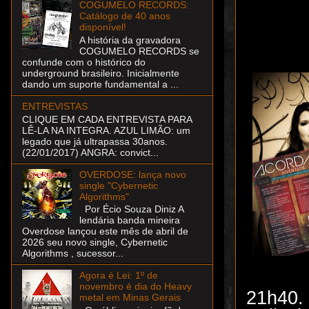
COGUMELO RECORDS:
Catálogo de 40 anos
disponível!
A história da gravadora
COGUMELO RECORDS se
confunde com o histórico do
underground brasileiro. Inicialmente
dando um suporte fundamental a ...
ENTREVISTAS
CLIQUE EM CADA ENTREVISTA PARA
LÊ-LA NA INTEGRA. AZUL LIMÃO: um
legado que já ultrapassa 30anos.
(22/01/2017) ANGRA: convict...
OVERDOSE: lança novo
single "Cybernetic
Algorithms"
Por Écio Souza Diniz A
lendária banda mineira
Overdose lançou este mês de abril de
2026 seu novo single, Cybernetic
Algorithms , sucessor...
Agora é Lei: 1º de
novembro é dia do Heavy
21h40.
metal em Minas Gerais