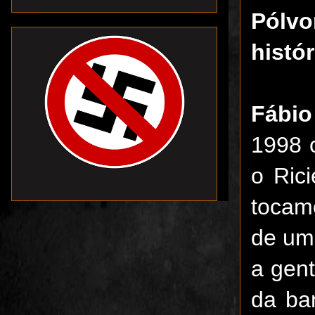
Pólvo
histó
Fábio
1998 
o Ric
tocam
de um
a gen
da ba