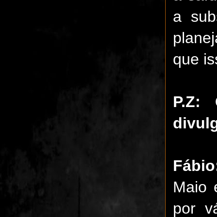
a sub
plane
que is
P.Z:
divul
Fábio
Maio 
por v