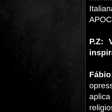
Ital
APOC
P.Z:
inspir
Fábio
opres
aplica
relig