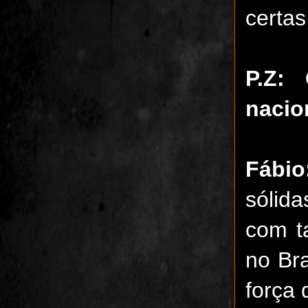
certas
P.Z:
nacio
Fábio
sólid
com t
no Bra
força 