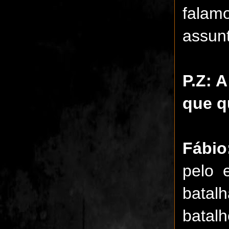
falam
assun
P.Z: 
que q
Fábio
pelo 
batal
batalh