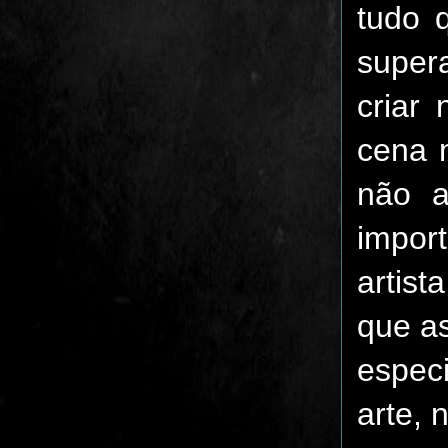
tudo 
super
criar
cena 
não a
impor
artist
que as
espec
arte, 