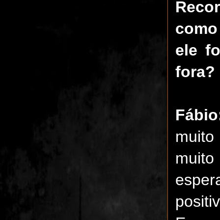
Recor
como 
ele f
fora?
Fábio
muito
muito
espe
positi