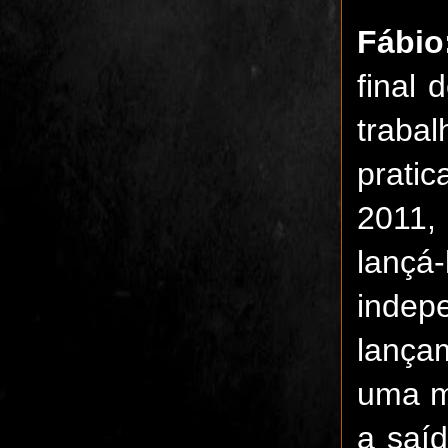
Fábio
final 
trab
pratic
2011,
lan
indep
lança
uma m
a saíd