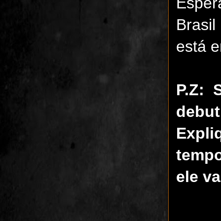
Esper
Brasi
está e
P.Z: 
debut
Expli
tempo
ele v