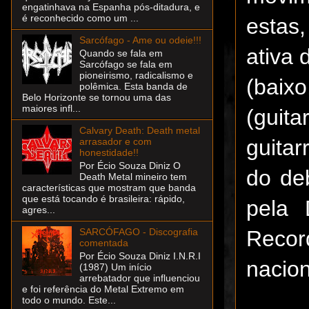
engatinhava na Espanha pós-ditadura, e
é reconhecido como um ...
estas
Sarcófago - Ame ou odeie!!!
ativa
Quando se fala em
Sarcófago se fala em
pioneirismo, radicalismo e
(baixo
polêmica. Esta banda de
Belo Horizonte se tornou uma das
maiores infl...
(guita
Calvary Death: Death metal
guitar
arrasador e com
honestidade!!
Por Écio Souza Diniz O
do de
Death Metal mineiro tem
características que mostram que banda
que está tocando é brasileira: rápido,
pela 
agres...
Recor
SARCÓFAGO - Discografia
comentada
Por Écio Souza Diniz I.N.R.I
nacion
(1987) Um início
arrebatador que influenciou
e foi referência do Metal Extremo em
todo o mundo. Este...