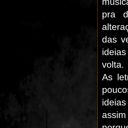
músic
pra d
altera
das v
ideia
volta.
As le
pouco
ideia
assim 
porqu