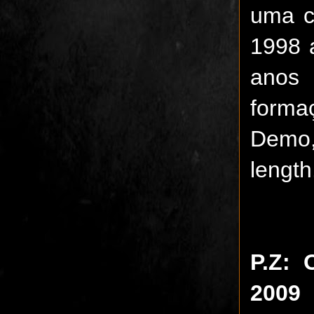
uma c
1998 
anos 
forma
Demo,
length
P.Z:
2009