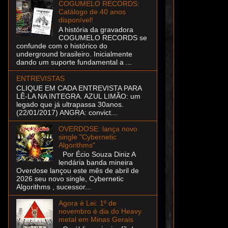
COGUMELO RECORDS:
Catálogo de 40 anos
disponível!
A história da gravadora
COGUMELO RECORDS se
confunde com o histórico do
underground brasileiro. Inicialmente
dando um suporte fundamental a ...
ENTREVISTAS
CLIQUE EM CADA ENTREVISTA PARA
LÊ-LA NA INTEGRA. AZUL LIMÃO: um
legado que já ultrapassa 30anos.
(22/01/2017) ANGRA: convict...
OVERDOSE: lança novo
single "Cybernetic
Algorithms"
Por Écio Souza Diniz A
lendária banda mineira
Overdose lançou este mês de abril de
2026 seu novo single, Cybernetic
Algorithms , sucessor...
Agora é Lei: 1º de
novembro é dia do Heavy
metal em Minas Gerais