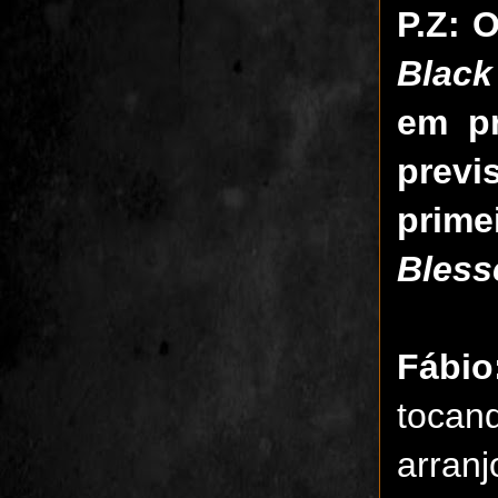
P.Z: 
Black 
em pr
prev
prime
Blesse
Fábio
tocan
arranj