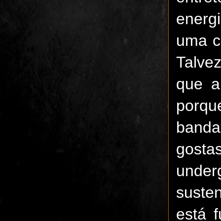
energ
uma c
Talve
que a
porq
band
gosta
under
suste
está 