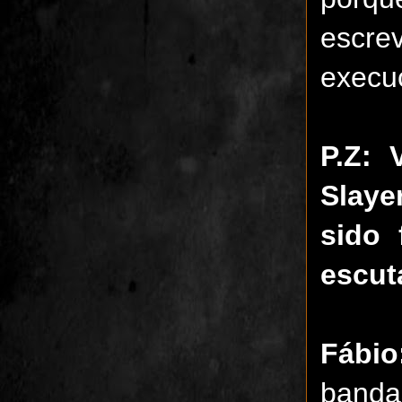
escre
execu
P.Z:
Slaye
sido 
escut
Fábio
banda