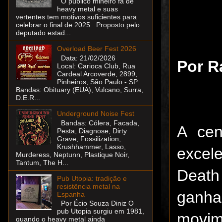
O público mineiro fã de
heavy metal e suas
vertentes tem motivos suficientes para
celebrar o final de 2025. Proposto pelo
deputado estad...
Overload Beer Fest 2026
Data: 21/02/2026
Por R
Local: Carioca Club, Rua
Cardeal Arcoverde, 2899,
Pinheiros, São Paulo - SP
Bandas: Obituary (EUA), Vulcano, Surra,
D.E.R...
Underground Noise Fest
Bandas: Cólera, Facada,
A cen
Pesta, Diagnose, Dirty
Grave, Fossilization,
Krushhammer, Lasso,
excel
Murderess, Neptunn, Plastique Noir,
Tantum, The H...
Death
Pub Utopia: tradição e
resistência metal na
ganha
Espanha
Por Écio Souza Diniz O
pub Utopia surgiu em 1981,
movim
quando o heavy metal ainda