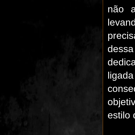
não a
leva
preci
dessa
dedic
ligada
conse
objeti
estil