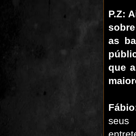
P.Z:
A
sobre
as ba
públi
que a
maior
Fábio
seus 
entre