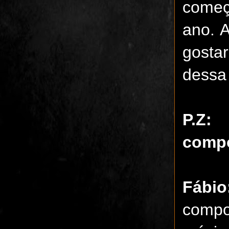
começ
ano. 
gostar
dessa
P.Z:
compo
Fábio
compo