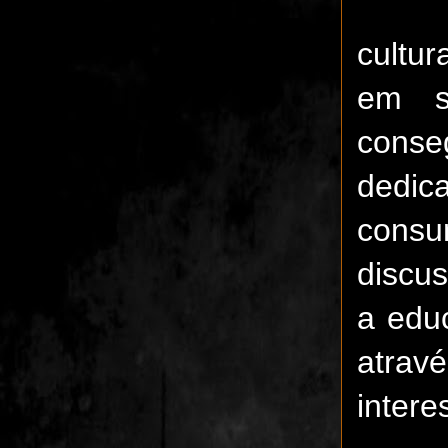
Mas s
cultur
em s
conse
dedic
consu
discu
a edu
atrav
intere