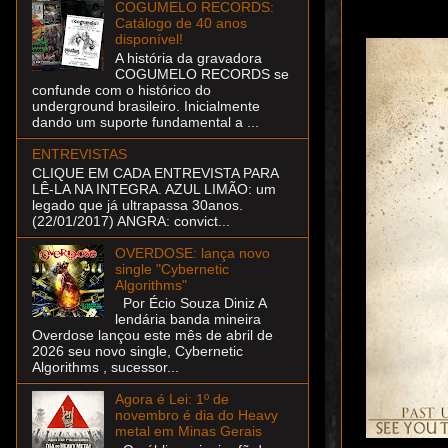
COGUMELO RECORDS:
Catálogo de 40 anos
disponível!
A história da gravadora
COGUMELO RECORDS se
confunde com o histórico do
underground brasileiro. Inicialmente
dando um suporte fundamental a ...
ENTREVISTAS
CLIQUE EM CADA ENTREVISTA PARA
LÊ-LA NA INTEGRA. AZUL LIMÃO: um
legado que já ultrapassa 30anos.
(22/01/2017) ANGRA: convict...
OVERDOSE: lança novo
single "Cybernetic
Algorithms"
Por Écio Souza Diniz A
lendária banda mineira
Overdose lançou este mês de abril de
2026 seu novo single, Cybernetic
Algorithms , sucessor...
Agora é Lei: 1º de
novembro é dia do Heavy
metal em Minas Gerais