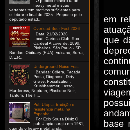
O público mineiro fã de
heavy metal e suas
vertentes tem motivos suficientes para
celebrar o final de 2025. Proposto pelo
em re
deputado estad...
atuaçã
Overload Beer Fest 2026
Data: 21/02/2026
que d
Local: Carioca Club, Rua
Cardeal Arcoverde, 2899,
depre
Pinheiros, São Paulo - SP
Bandas: Obituary (EUA), Vulcano, Surra,
D.E.R...
conti
Underground Noise Fest
comun
Bandas: Cólera, Facada,
Pesta, Diagnose, Dirty
const
Grave, Fossilization,
Krushhammer, Lasso,
viage
Murderess, Neptunn, Plastique Noir,
Tantum, The H...
poss
Pub Utopia: tradição e
resistência metal na
andam
Espanha
Por Écio Souza Diniz O
base 
pub Utopia surgiu em 1981,
quando o heavy metal ainda