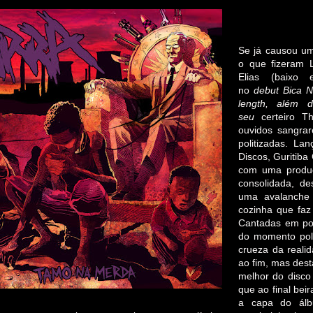
Se já causou um
o que fizeram L
Elias (baixo 
no
debut
Bica 
length
,
além d
seu
certeiro 
ouvidos sangrar
politizadas. La
Discos, Guritib
com uma produç
consolidada, d
uma avalanche 
cozinha que faz
Cantadas em por
do momento polí
crueza da realid
ao fim, mas dest
melhor do disco 
que ao final bei
a capa do álb