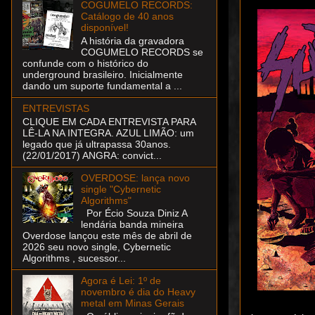
COGUMELO RECORDS:
Catálogo de 40 anos
disponível!
A história da gravadora
COGUMELO RECORDS se
confunde com o histórico do
underground brasileiro. Inicialmente
dando um suporte fundamental a ...
ENTREVISTAS
CLIQUE EM CADA ENTREVISTA PARA
LÊ-LA NA INTEGRA. AZUL LIMÃO: um
legado que já ultrapassa 30anos.
(22/01/2017) ANGRA: convict...
OVERDOSE: lança novo
single "Cybernetic
Algorithms"
Por Écio Souza Diniz A
lendária banda mineira
Overdose lançou este mês de abril de
2026 seu novo single, Cybernetic
Algorithms , sucessor...
Agora é Lei: 1º de
novembro é dia do Heavy
metal em Minas Gerais