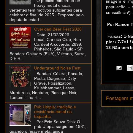
O público mineiro fã de
imagem é imp
heavy metal e suas
população – 
vertentes tem motivos suficientes para
consciência!).
celebrar o final de 2025. Proposto pelo
deputado estad...
Por Ramon T
Overload Beer Fest 2026
Data: 21/02/2026
Faixas:
1-Nã
Local: Carioca Club, Rua
pior / 7-7×1 
Cardeal Arcoverde, 2899,
13-Não tem b
Pinheiros, São Paulo - SP
Bandas: Obituary (EUA), Vulcano, Surra,
D.E.R...
Underground Noise Fest
Bandas: Cólera, Facada,
Pesta, Diagnose, Dirty
Grave, Fossilization,
Krushhammer, Lasso,
Murderess, Neptunn, Plastique Noir,
Tantum, The H...
Postagem m
Pub Utopia: tradição e
resistência metal na
Espanha
Por Écio Souza Diniz O
pub Utopia surgiu em 1981,
quando o heavy metal ainda