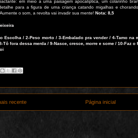
actante: em meio a uma paisagem apocalíptica, um colarinho bra
detalhe para a figura de uma criança catando migalhas e choran
 Aumente o som, a revolta vai invadir sua mente!
Nota:
8,5
eixeira
o Escolha / 2-Peso morto / 3-Embalado pra vender / 4-Tamo na me
/ 8-Tô fora dessa merda / 9-Nasce, cresce, morre e some / 10-Faz o fá
oi
ais recente
Página inicial