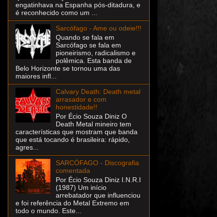
engatinhava na Espanha pós-ditadura, e
é reconhecido como um ...
Sarcófago - Ame ou odeie!!!
Quando se fala em
Sarcófago se fala em
pioneirismo, radicalismo e
polêmica. Esta banda de
Belo Horizonte se tornou uma das
maiores infl...
Calvary Death: Death metal
arrasador e com
honestidade!!
Por Écio Souza Diniz O
Death Metal mineiro tem
características que mostram que banda
que está tocando é brasileira: rápido,
agres...
SARCÓFAGO - Discografia
comentada
Por Écio Souza Diniz I.N.R.I
(1987) Um início
arrebatador que influenciou
e foi referência do Metal Extremo em
todo o mundo. Este...