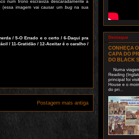
nco num trono escraviza descaradamente a
do (essa imagem vai causar um
bug
na sua
Destaque
rda / 5-O Errado e o certo / 6-Daqui pra
cil / 11-Gratidão / 12-Aceitar é o caralho /
CONHEÇA O
CAPA DO P
DO BLACK 
Numa viagem 
Reading (Inglat
principal foi v
House e o moin
do pri...
Postagem mais antiga