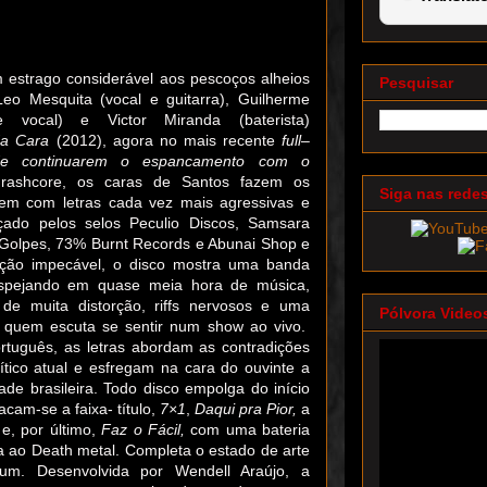
 estrago considerável aos pescoços alheios
Pesquisar
eo Mesquita (vocal e guitarra), Guilherme
e vocal) e Victor Miranda (baterista)
Na Cara
(2012), agora no mais recente
full
–
e continuarem o espancamento com o
Thrashcore, os caras de Santos fazem os
Siga nas rede
em com letras cada vez mais agressivas e
nçado pelos selos Peculio Discos, Samsara
a Golpes, 73% Burnt Records e Abunai Shop e
ão impecável, o disco mostra uma banda
espejando em quase meia hora de música,
de muita distorção, riffs nervosos e uma
Pólvora Video
 quem escuta se sentir num show ao vivo.
tuguês, as letras abordam as contradições
tico atual e esfregam na cara do ouvinte a
ade brasileira. Todo disco empolga do início
acam-se a faixa- título,
7×1
,
Daqui pra Pior,
a
e, por último,
Faz o Fácil,
com uma bateria
ra ao Death metal. Completa o estado de arte
um. Desenvolvida por Wendell Araújo, a