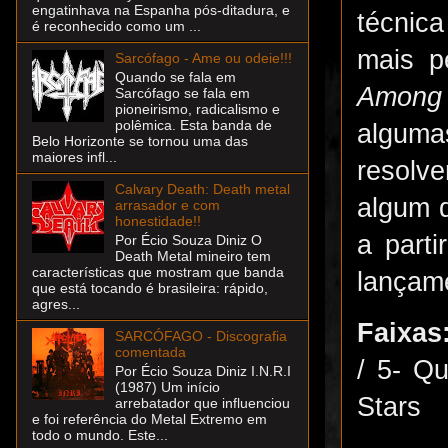
engatinhava na Espanha pós-ditadura, e
técnic
é reconhecido como um ...
mais p
Sarcófago - Ame ou odeie!!!
Quando se fala em
Among 
Sarcófago se fala em
pioneirismo, radicalismo e
polêmica. Esta banda de
alguma
Belo Horizonte se tornou uma das
maiores infl...
resolv
Calvary Death: Death metal
algum d
arrasador e com
honestidade!!
a part
Por Écio Souza Diniz O
Death Metal mineiro tem
características que mostram que banda
lançam
que está tocando é brasileira: rápido,
agres...
Faixas
SARCÓFAGO - Discografia
comentada
/ 5- Q
Por Écio Souza Diniz I.N.R.I
(1987) Um início
Stars
arrebatador que influenciou
e foi referência do Metal Extremo em
todo o mundo. Este...