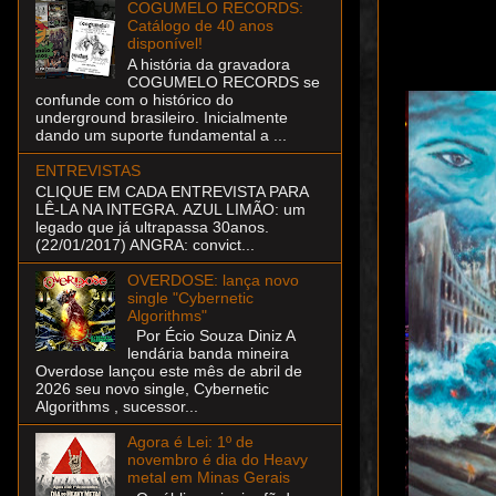
COGUMELO RECORDS:
Catálogo de 40 anos
disponível!
A história da gravadora
COGUMELO RECORDS se
confunde com o histórico do
underground brasileiro. Inicialmente
dando um suporte fundamental a ...
ENTREVISTAS
CLIQUE EM CADA ENTREVISTA PARA
LÊ-LA NA INTEGRA. AZUL LIMÃO: um
legado que já ultrapassa 30anos.
(22/01/2017) ANGRA: convict...
OVERDOSE: lança novo
single "Cybernetic
Algorithms"
Por Écio Souza Diniz A
lendária banda mineira
Overdose lançou este mês de abril de
2026 seu novo single, Cybernetic
Algorithms , sucessor...
Agora é Lei: 1º de
novembro é dia do Heavy
metal em Minas Gerais