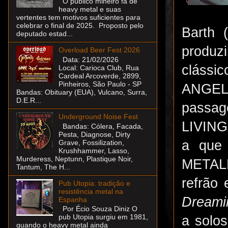
O público mineiro fã de
heavy metal e suas
vertentes tem motivos suficientes para
celebrar o final de 2025. Proposto pelo
Barth 
deputado estad...
produz
Overload Beer Fest 2026
Data: 21/02/2026
clássi
Local: Carioca Club, Rua
Cardeal Arcoverde, 2899,
Pinheiros, São Paulo - SP
ANGEL
Bandas: Obituary (EUA), Vulcano, Surra,
D.E.R...
passag
Underground Noise Fest
LIVING 
Bandas: Cólera, Facada,
Pesta, Diagnose, Dirty
a que 
Grave, Fossilization,
Krushhammer, Lasso,
Murderess, Neptunn, Plastique Noir,
METAL
Tantum, The H...
refrão
Pub Utopia: tradição e
resistência metal na
Dreami
Espanha
Por Écio Souza Diniz O
pub Utopia surgiu em 1981,
a solo
quando o heavy metal ainda