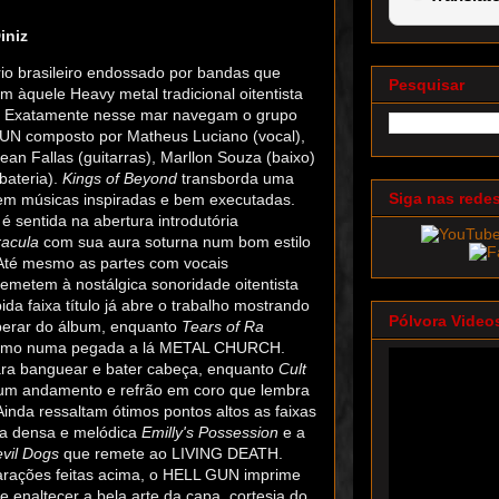
iniz
rio brasileiro endossado por bandas que
Pesquisar
m àquele Heavy metal tradicional oitentista
 Exatamente nesse mar navegam o grupo
GUN composto por Matheus Luciano (vocal),
ean Fallas (guitarras), Marllon Souza (baixo)
(bateria).
Kings of Beyond
transborda uma
Siga nas rede
em músicas inspiradas e bem executadas.
é sentida na abertura introdutória
racula
com sua aura soturna num bom estilo
té mesmo as partes com vocais
emetem à nostálgica sonoridade oitentista
da faixa título já abre o trabalho mostrando
Pólvora Video
perar do álbum, enquanto
Tears of Ra
ritmo numa pegada a lá METAL CHURCH.
ara banguear e bater cabeça, enquanto
Cult
m andamento e refrão em coro que lembra
da ressaltam ótimos pontos altos as faixas
a densa e melódica
Emilly's Possession
e a
vil Dogs
que remete ao LIVING DEATH.
rações feitas acima, o HELL GUN imprime
e enaltecer a bela arte da capa, cortesia do