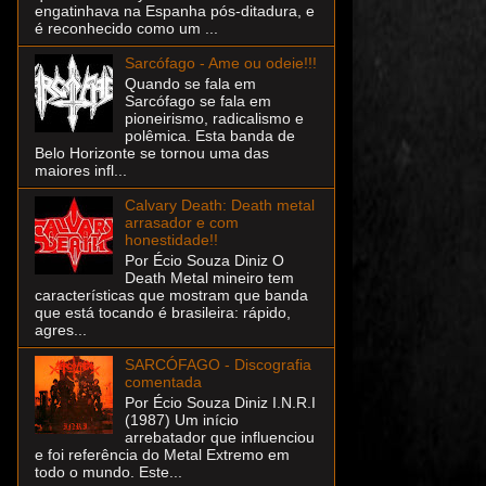
engatinhava na Espanha pós-ditadura, e
é reconhecido como um ...
Sarcófago - Ame ou odeie!!!
Quando se fala em
Sarcófago se fala em
pioneirismo, radicalismo e
polêmica. Esta banda de
Belo Horizonte se tornou uma das
maiores infl...
Calvary Death: Death metal
arrasador e com
honestidade!!
Por Écio Souza Diniz O
Death Metal mineiro tem
características que mostram que banda
que está tocando é brasileira: rápido,
agres...
SARCÓFAGO - Discografia
comentada
Por Écio Souza Diniz I.N.R.I
(1987) Um início
arrebatador que influenciou
e foi referência do Metal Extremo em
todo o mundo. Este...