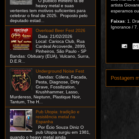
O público mineiro fã de
artista Giova
heavy metal e suas
vertentes tem motivos suficientes para
esperamos ou
celebrar o final de 2025. Proposto pelo
deputado estad...
Faixas
: 1. Dr
Ignorance / 7.
Overload Beer Fest 2026
Data: 21/02/2026
Local: Carioca Club, Rua
Cardeal Arcoverde, 2899,
Pinheiros, São Paulo - SP
Bandas: Obituary (EUA), Vulcano, Surra,
D.E.R...
Underground Noise Fest
Bandas: Cólera, Facada,
Postagem m
Pesta, Diagnose, Dirty
Grave, Fossilization,
Krushhammer, Lasso,
Murderess, Neptunn, Plastique Noir,
Tantum, The H...
Pub Utopia: tradição e
resistência metal na
Espanha
Por Écio Souza Diniz O
pub Utopia surgiu em 1981,
quando o heavy metal ainda