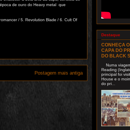
a época de ouro do Heavy metal
que
cromancer / 5. Revolution Blade / 6. Cult Of
Destaque
CONHEÇA O
CAPA DO P
DO BLACK 
Numa viagem 
Reading (Inglat
Postagem mais antiga
principal foi v
House e o moin
do pri...