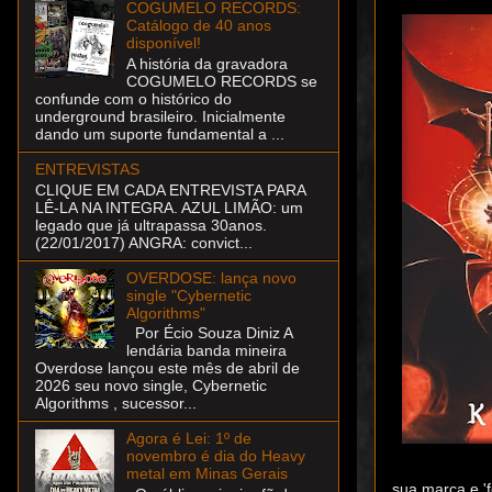
COGUMELO RECORDS:
Catálogo de 40 anos
disponível!
A história da gravadora
COGUMELO RECORDS se
confunde com o histórico do
underground brasileiro. Inicialmente
dando um suporte fundamental a ...
ENTREVISTAS
CLIQUE EM CADA ENTREVISTA PARA
LÊ-LA NA INTEGRA. AZUL LIMÃO: um
legado que já ultrapassa 30anos.
(22/01/2017) ANGRA: convict...
OVERDOSE: lança novo
single "Cybernetic
Algorithms"
Por Écio Souza Diniz A
lendária banda mineira
Overdose lançou este mês de abril de
2026 seu novo single, Cybernetic
Algorithms , sucessor...
Agora é Lei: 1º de
novembro é dia do Heavy
metal em Minas Gerais
sua marca e 'f