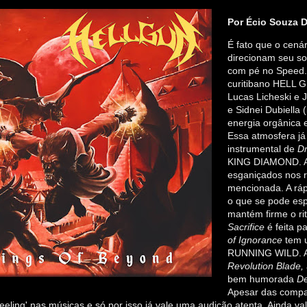
Por Écio Souza D
É fato que o cená
direcionam seu so
com pé no Speed.
curitibano HELL 
Lucas Licheski e J
e Sidnei Dubiella 
energia orgânica 
Essa atmosfera já 
instrumental de
D
KING DIAMOND. A
esganiçados nos r
mencionada. A rápi
o que se pode es
mantém firme o 
Sacrifice
é feita p
of Ignorance
tem u
RUNNING WILD. Ain
Revolution Blade,
bem humorada
De
Apesar das compa
eeling' nas músicas e só por isso já vale uma audição atenta. Ainda val