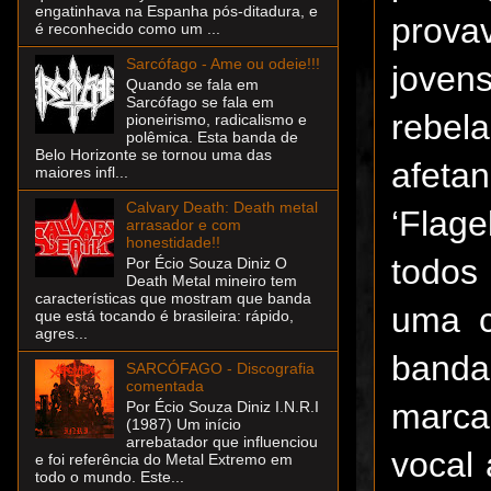
engatinhava na Espanha pós-ditadura, e
prova
é reconhecido como um ...
Sarcófago - Ame ou odeie!!!
joven
Quando se fala em
Sarcófago se fala em
rebel
pioneirismo, radicalismo e
polêmica. Esta banda de
Belo Horizonte se tornou uma das
afeta
maiores infl...
Calvary Death: Death metal
‘Flag
arrasador e com
honestidade!!
todos
Por Écio Souza Diniz O
Death Metal mineiro tem
características que mostram que banda
uma c
que está tocando é brasileira: rápido,
agres...
banda
SARCÓFAGO - Discografia
comentada
marcan
Por Écio Souza Diniz I.N.R.I
(1987) Um início
arrebatador que influenciou
vocal
e foi referência do Metal Extremo em
todo o mundo. Este...