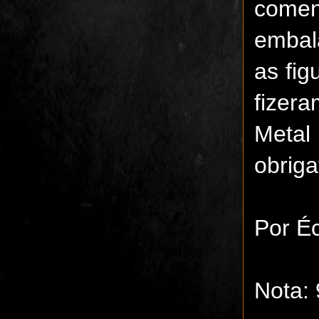
come
embal
as fig
fizer
Metal
obriga
Por Éc
Nota: 