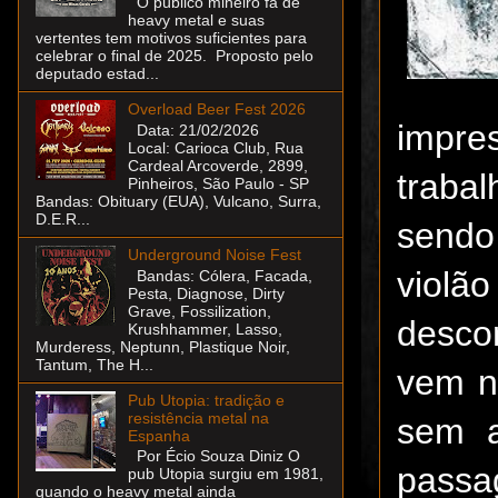
O público mineiro fã de
heavy metal e suas
vertentes tem motivos suficientes para
celebrar o final de 2025. Proposto pelo
deputado estad...
Overload Beer Fest 2026
impre
Data: 21/02/2026
Local: Carioca Club, Rua
Cardeal Arcoverde, 2899,
traba
Pinheiros, São Paulo - SP
Bandas: Obituary (EUA), Vulcano, Surra,
D.E.R...
sendo 
Underground Noise Fest
violã
Bandas: Cólera, Facada,
Pesta, Diagnose, Dirty
Grave, Fossilization,
descom
Krushhammer, Lasso,
Murderess, Neptunn, Plastique Noir,
Tantum, The H...
vem n
Pub Utopia: tradição e
resistência metal na
sem a
Espanha
Por Écio Souza Diniz O
passa
pub Utopia surgiu em 1981,
quando o heavy metal ainda