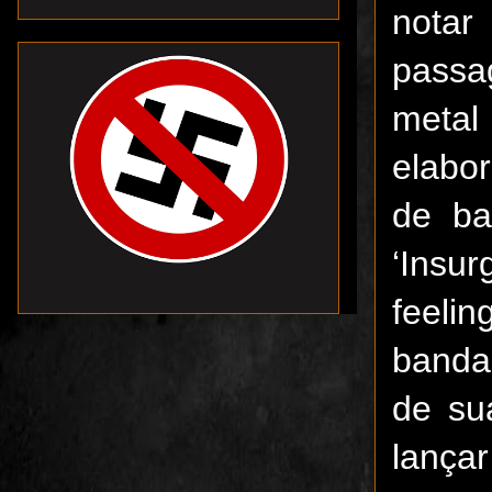
notar
passa
metal
elabo
de ba
‘Insu
feeli
banda
de su
lançar