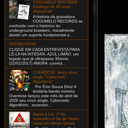
COGUMELO RECORDS:
Catálogo de 40 anos
disponível!
A história da gravadora
COGUMELO RECORDS se
confunde com o histórico do
underground brasileiro. Inicialmente
dando um suporte fundamental a ...
ENTREVISTAS
CLIQUE EM CADA ENTREVISTA PARA
LÊ-LA NA INTEGRA. AZUL LIMÃO: um
legado que já ultrapassa 30anos.
(22/01/2017) ANGRA: convict...
OVERDOSE: lança novo
single "Cybernetic
Algorithms"
Por Écio Souza Diniz A
lendária banda mineira
Overdose lançou este mês de abril de
2026 seu novo single, Cybernetic
Algorithms , sucessor...
Agora é Lei: 1º de
novembro é dia do Heavy
metal em Minas Gerais