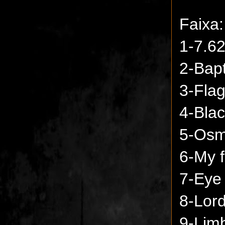
Faixa:
1-7.6
2-Bapt
3-Fla
4-Blac
5-Osmo
6-My f
7-Eye 
8-Lord 
9-Lim