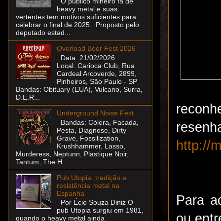
O público mineiro fã de
heavy metal e suas
vertentes tem motivos suficientes para
celebrar o final de 2025. Proposto pelo
deputado estad...
Overload Beer Fest 2026
Data: 21/02/2026
Local: Carioca Club, Rua
Cardeal Arcoverde, 2899,
Pinheiros, São Paulo - SP
Bandas: Obituary (EUA), Vulcano, Surra,
D.E.R...
reconh
Underground Noise Fest
Bandas: Cólera, Facada,
resenh
Pesta, Diagnose, Dirty
Grave, Fossilization,
http:/
Krushhammer, Lasso,
Murderess, Neptunn, Plastique Noir,
Tantum, The H...
Pub Utopia: tradição e
resistência metal na
Espanha
Para ad
Por Écio Souza Diniz O
pub Utopia surgiu em 1981,
ou entr
quando o heavy metal ainda