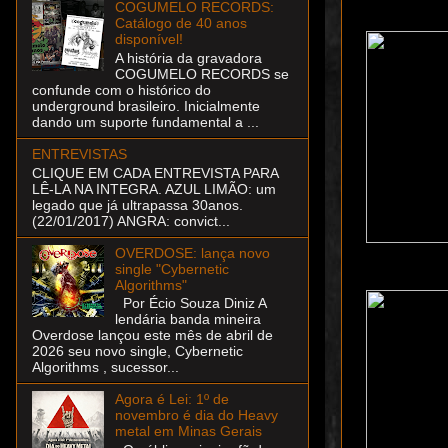
COGUMELO RECORDS:
Catálogo de 40 anos
disponível!
A história da gravadora
COGUMELO RECORDS se
confunde com o histórico do
underground brasileiro. Inicialmente
dando um suporte fundamental a ...
ENTREVISTAS
CLIQUE EM CADA ENTREVISTA PARA
LÊ-LA NA INTEGRA. AZUL LIMÃO: um
legado que já ultrapassa 30anos.
(22/01/2017) ANGRA: convict...
OVERDOSE: lança novo
single "Cybernetic
Algorithms"
Por Écio Souza Diniz A
lendária banda mineira
Overdose lançou este mês de abril de
2026 seu novo single, Cybernetic
Algorithms , sucessor...
Agora é Lei: 1º de
novembro é dia do Heavy
metal em Minas Gerais