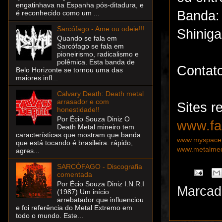
engatinhava na Espanha pós-ditadura, e
Banda
é reconhecido como um ...
Sarcófago - Ame ou odeie!!!
Shinig
Quando se fala em
Sarcófago se fala em
pioneirismo, radicalismo e
polêmica. Esta banda de
Contat
Belo Horizonte se tornou uma das
maiores infl...
Calvary Death: Death metal
arrasador e com
Sites r
honestidade!!
Por Écio Souza Diniz O
www.fa
Death Metal mineiro tem
características que mostram que banda
www.myspace.
que está tocando é brasileira: rápido,
www.metalmedi
agres...
SARCÓFAGO - Discografia
comentada
Por Écio Souza Diniz I.N.R.I
Marcad
(1987) Um início
arrebatador que influenciou
e foi referência do Metal Extremo em
todo o mundo. Este...