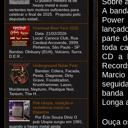
Sobre 
O público mineiro fã de
heavy metal e suas
A band
vertentes tem motivos suficientes para
celebrar o final de 2025. Proposto pelo
Power 
deputado estad...
lançad
Overload Beer Fest 2026
Data: 21/02/2026
parte d
Local: Carioca Club, Rua
Cardeal Arcoverde, 2899,
toda ca
Pinheiros, São Paulo - SP
Bandas: Obituary (EUA), Vulcano, Surra,
CD a b
D.E.R...
Records
Underground Noise Fest
Bandas: Cólera, Facada,
Marcio
Pesta, Diagnose, Dirty
Grave, Fossilization,
seguida
Krushhammer, Lasso,
Murderess, Neptunn, Plastique Noir,
banda 
Tantum, The H...
Longa 
Pub Utopia: tradição e
resistência metal na
Espanha
Por Écio Souza Diniz O
Ouça o
pub Utopia surgiu em 1981,
quando o heavy metal ainda