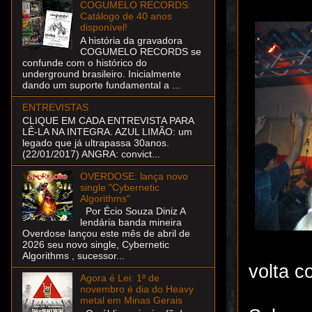
COGUMELO RECORDS:
Catálogo de 40 anos
disponível!
A história da gravadora
COGUMELO RECORDS se
confunde com o histórico do
underground brasileiro. Inicialmente
dando um suporte fundamental a ...
ENTREVISTAS
CLIQUE EM CADA ENTREVISTA PARA
LÊ-LA NA INTEGRA. AZUL LIMÃO: um
legado que já ultrapassa 30anos.
(22/01/2017) ANGRA: convict...
OVERDOSE: lança novo
single "Cybernetic
Algorithms"
Por Écio Souza Diniz A
lendária banda mineira
Overdose lançou este mês de abril de
2026 seu novo single, Cybernetic
Algorithms , sucessor...
volta 
Agora é Lei: 1º de
novembro é dia do Heavy
metal em Minas Gerais