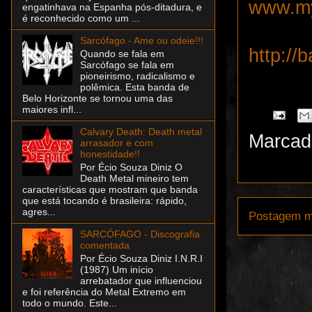
www.my
engatinhava na Espanha pós-ditadura, e
é reconhecido como um ...
Sarcófago - Ame ou odeie!!!
http://
Quando se fala em
Sarcófago se fala em
pioneirismo, radicalismo e
polêmica. Esta banda de
Belo Horizonte se tornou uma das
maiores infl...
Calvary Death: Death metal
Marcad
arrasador e com
honestidade!!
Por Écio Souza Diniz O
Death Metal mineiro tem
características que mostram que banda
que está tocando é brasileira: rápido,
agres...
Postagem m
SARCÓFAGO - Discografia
comentada
Por Écio Souza Diniz I.N.R.I
(1987) Um início
arrebatador que influenciou
e foi referência do Metal Extremo em
todo o mundo. Este...