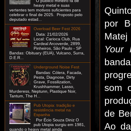
O público mineiro fã de
heavy metal e suas
Quint
vertentes tem motivos suficientes para
celebrar o final de 2025. Proposto pelo
deputado estad...
por B
Overload Beer Fest 2026
Matej
Data: 21/02/2026
Local: Carioca Club, Rua
Cardeal Arcoverde, 2899,
Your 
Pinheiros, São Paulo - SP
Bandas: Obituary (EUA), Vulcano, Surra,
D.E.R...
band
Underground Noise Fest
progr
Bandas: Cólera, Facada,
Pesta, Diagnose, Dirty
Grave, Fossilization,
som o
Krushhammer, Lasso,
Murderess, Neptunn, Plastique Noir,
Tantum, The H...
produ
Pub Utopia: tradição e
resistência metal na
de Be
Espanha
Por Écio Souza Diniz O
Ao da
pub Utopia surgiu em 1981,
quando o heavy metal ainda