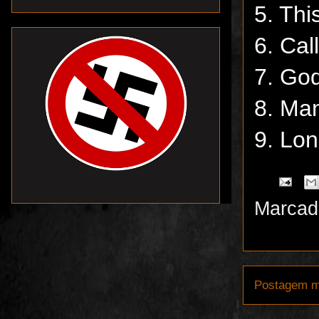
5. Thi
6. Cal
7. Go
8. Ma
9. Lo
Marcad
Postagem m