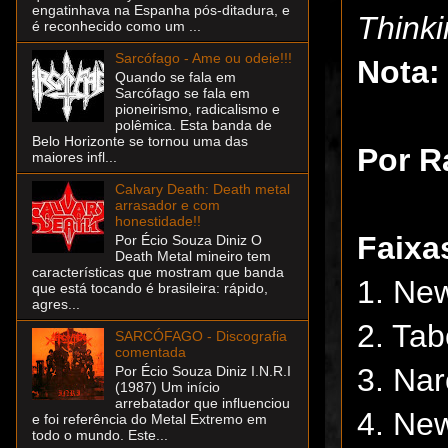
engatinhava na Espanha pós-ditadura, e
Think
é reconhecido como um ...
Sarcófago - Ame ou odeie!!!
Nota:
Quando se fala em
Sarcófago se fala em
pioneirismo, radicalismo e
polêmica. Esta banda de
Belo Horizonte se tornou uma das
Por R
maiores infl...
Calvary Death: Death metal
arrasador e com
honestidade!!
Faixa
Por Écio Souza Diniz O
Death Metal mineiro tem
características que mostram que banda
1. Ne
que está tocando é brasileira: rápido,
agres...
2. Ta
SARCÓFAGO - Discografia
comentada
3. Nar
Por Écio Souza Diniz I.N.R.I
(1987) Um início
arrebatador que influenciou
4. Ne
e foi referência do Metal Extremo em
todo o mundo. Este...