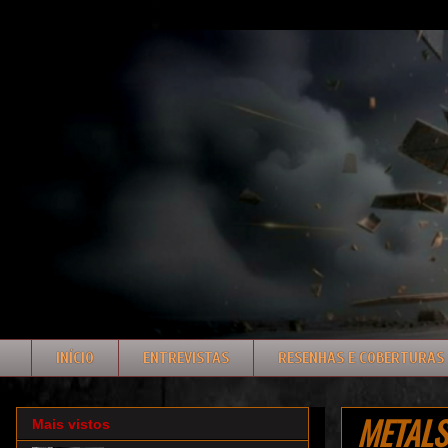
INÍCIO
ENTREVISTAS
RESENHAS E COBERTURAS
METALST
Mais vistos