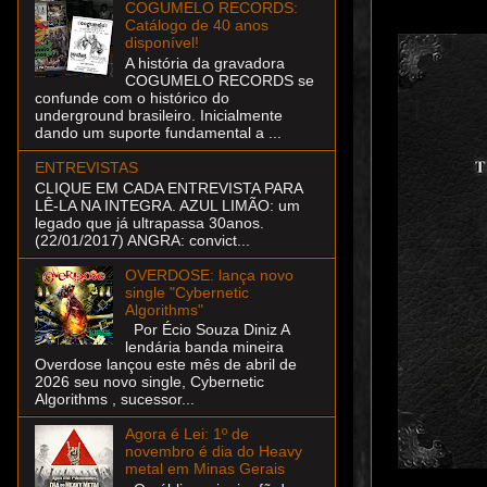
COGUMELO RECORDS:
Catálogo de 40 anos
disponível!
A história da gravadora
COGUMELO RECORDS se
confunde com o histórico do
underground brasileiro. Inicialmente
dando um suporte fundamental a ...
ENTREVISTAS
CLIQUE EM CADA ENTREVISTA PARA
LÊ-LA NA INTEGRA. AZUL LIMÃO: um
legado que já ultrapassa 30anos.
(22/01/2017) ANGRA: convict...
OVERDOSE: lança novo
single "Cybernetic
Algorithms"
Por Écio Souza Diniz A
lendária banda mineira
Overdose lançou este mês de abril de
2026 seu novo single, Cybernetic
Algorithms , sucessor...
Agora é Lei: 1º de
novembro é dia do Heavy
metal em Minas Gerais