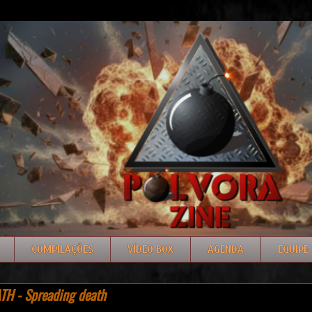
COMPILAÇÕES
VÍDEO BOX
AGENDA
EQUIPE
H - Spreading death