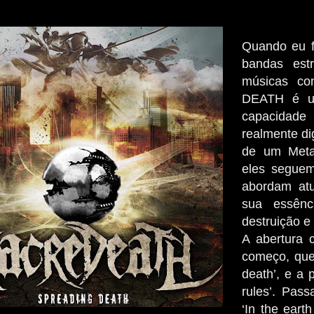
Quando eu f
bandas est
músicas co
DEATH é um
capacidade 
realmente d
de um Metal
eles seguem
abordam at
sua essên
destruição e
A abertura 
começo, que
death’, e a 
rules’. Pas
‘In the eart