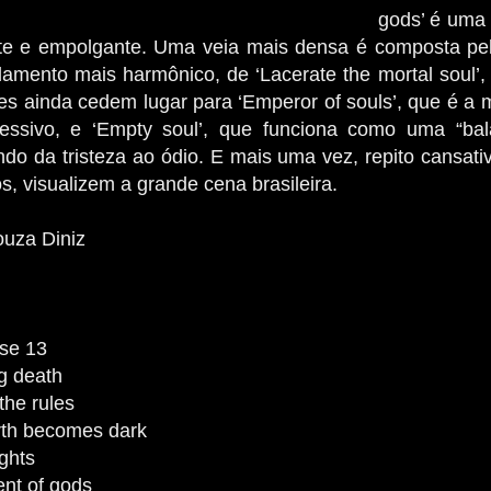
gods’ é uma
rte e empolgante. Uma veia mais densa é composta pel
amento mais harmônico, de ‘Lacerate the mortal soul’
es ainda cedem lugar para ‘Emperor of souls’, que é a 
essivo, e ‘Empty soul’, que funciona como uma “bal
ndo da tristeza ao ódio. E mais uma vez, repito cansati
s, visualizem a grande cena brasileira.
ouza Diniz
se 13
g death
the rules
arth becomes dark
ights
nt of gods