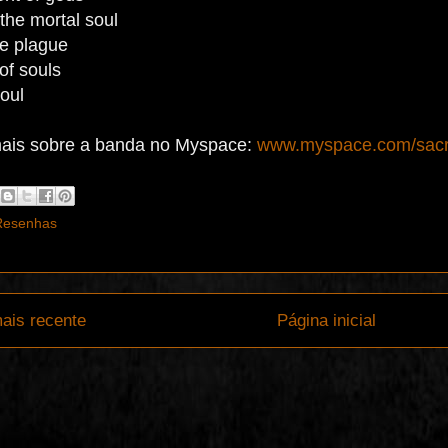
the mortal soul
he plague
of souls
oul
ais sobre a banda no Myspace:
www.myspace.com/sac
Resenhas
ais recente
Página inicial