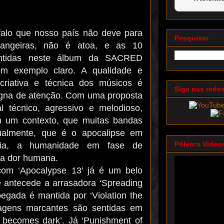
alo que nosso país não deve para
Pesquisar
rangeiras, não é atoa, e as 10
ntidas neste álbum da SACRED
 exemplo claro. A qualidade e
criativa e técnica dos músicos é
Siga nas rede
igna de atenção. Com uma proposta
 técnico, agressivo e melodioso,
 um contexto, que muitas bandas
ualmente, que é o apocalipse em
Pólvora Video
cia, a humanidade em fase de
 a dor humana.
com ‘Apocalypse 13’ já é um belo
 antecede a arrasadora ‘Spreading
pegada é mantida por ‘Violation the
sagens marcantes são sentidas em
h becomes dark’. Já ‘Punishment of