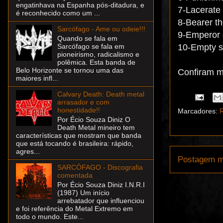
engatinhava na Espanha pós-ditadura, e
7-Lacerate 
é reconhecido como um ...
8-Bearer t
Sarcófago - Ame ou odeie!!!
9-Emperor 
Quando se fala em
10-Empty s
Sarcófago se fala em
pioneirismo, radicalismo e
polêmica. Esta banda de
Belo Horizonte se tornou uma das
Confiram m
maiores infl...
Calvary Death: Death metal
arrasador e com
honestidade!!
Marcadores:
Por Écio Souza Diniz O
Death Metal mineiro tem
características que mostram que banda
que está tocando é brasileira: rápido,
agres...
Postagem m
SARCÓFAGO - Discografia
comentada
Por Écio Souza Diniz I.N.R.I
(1987) Um início
arrebatador que influenciou
e foi referência do Metal Extremo em
todo o mundo. Este...