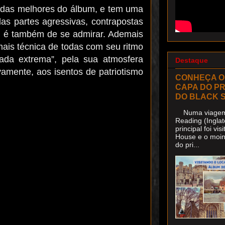
 das melhores do álbum, e tem uma
as partes agressivas, contrapostas
, é também de se admirar. Ademais
mais técnica de todas com seu ritmo
ada extrema”, pela sua atmosfera
Destaque
vamente, aos isentos de patriotismo
CONHEÇA O
CAPA DO P
DO BLACK 
Numa viagem 
Reading (Inglat
principal foi v
House e o moin
do pri...