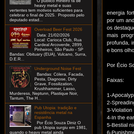
O público mineiro fã de
heavy metal e suas
vertentes tem motivos suficientes para
energia fo
celebrar o final de 2025. Proposto pelo
por um and
deputado estad...
os destaqu
Overload Beer Fest 2026
mais progr
Data: 21/02/2026
Local: Carioca Club, Rua
profunda, i
Cardeal Arcoverde, 2899,
Pinheiros, São Paulo - SP
e bons olho
Bandas: Obituary (EUA), Vulcano, Surra,
D.E.R...
Por Écio S
Underground Noise Fest
Bandas: Cólera, Facada,
Pesta, Diagnose, Dirty
Faixas:
Grave, Fossilization,
Krushhammer, Lasso,
Murderess, Neptunn, Plastique Noir,
1-Apocalyp
Tantum, The H...
2-Spreadin
Pub Utopia: tradição e
3-Violation 
resistência metal na
4-In the e
Espanha
Por Écio Souza Diniz O
5-Bestial n
pub Utopia surgiu em 1981,
6-Punishme
quando o heavy metal ainda