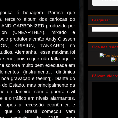
e pouca é bobagem. Parece que
l
, terceiro álbum dos cariocas do
Pesquisar
AND CARBONIZED produzido por
egion (UNEARTHLY), mixado e
pelo produtor alemão Andy Classen
ION, KRISIUN, TANKARD) no
Siga nas rede
udios, Alemanha, essa máxima foi
 serio, pois o que não falta aqui é
he sonora muito bem executada em
ementos (instrumental, dinâmica
Pólvora Video
 boa gravação e feeling). Diante do
o do Estado, mas principalmente da
Rio de Janeiro, com a guerra civil
e e o tráfico em níveis alarmantes,
nte após a recessão econômica e
tica que o Brasil começou vem
em especial de 2015 para