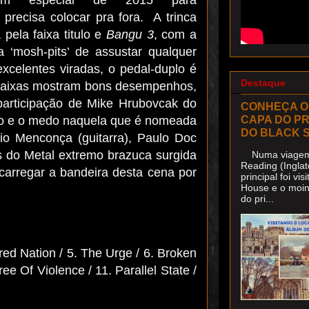
precisa colocar pra fora. A trinca
 pela faixa titulo e
Bangu 3
, com a
‘mosh-pits’ de assustar qualquer
xcelentes viradas, o pedal-duplo é
Destaque
 faixas mostram bons desempenhos,
participação de Mike Hrubovcak do
CONHEÇA O
CAPA DO P
ero e o medo naquela que é nomeada
DO BLACK 
io Menconça (guitarra), Paulo Doc
s do Metal extremo brazuca surgida
Numa viagem 
Reading (Inglat
carregar a bandeira desta cena por
principal foi v
House e o moin
do pri...
ed Nation / 5. The Urge / 6. Broken
ee Of Violence / 11. Parallel State /