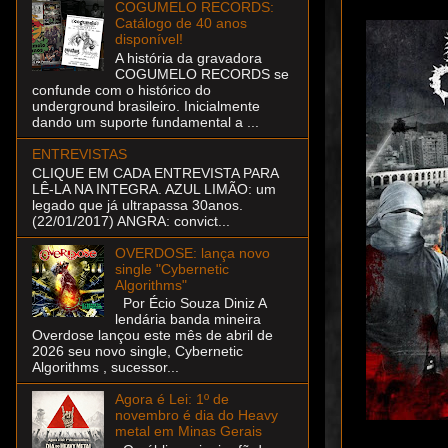
COGUMELO RECORDS:
Catálogo de 40 anos
disponível!
A história da gravadora
COGUMELO RECORDS se
confunde com o histórico do
underground brasileiro. Inicialmente
dando um suporte fundamental a ...
ENTREVISTAS
CLIQUE EM CADA ENTREVISTA PARA
LÊ-LA NA INTEGRA. AZUL LIMÃO: um
legado que já ultrapassa 30anos.
(22/01/2017) ANGRA: convict...
OVERDOSE: lança novo
single "Cybernetic
Algorithms"
Por Écio Souza Diniz A
lendária banda mineira
Overdose lançou este mês de abril de
2026 seu novo single, Cybernetic
Algorithms , sucessor...
Agora é Lei: 1º de
novembro é dia do Heavy
metal em Minas Gerais