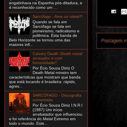
engatinhava na Espanha pós-ditadura, e
é reconhecido como um ...
Sarcófago - Ame ou odeie!!!
Quando se fala em
Sarcófago se fala em
pioneirismo, radicalismo e
polêmica. Esta banda de
Belo Horizonte se tornou uma das
Postagem m
maiores infl...
Calvary Death: Death metal
arrasador e com
honestidade!!
Por Écio Souza Diniz O
Death Metal mineiro tem
características que mostram que banda
que está tocando é brasileira: rápido,
agres...
SARCÓFAGO - Discografia
comentada
Por Écio Souza Diniz I.N.R.I
(1987) Um início
arrebatador que influenciou
e foi referência do Metal Extremo em
todo o mundo. Este...