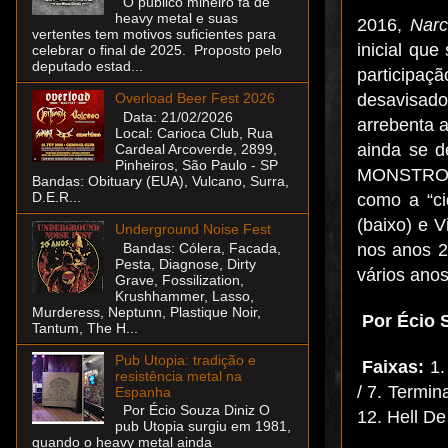
O público mineiro fã de
heavy metal e suas
2016,
Narc
vertentes tem motivos suficientes para
inicial que
celebrar o final de 2025. Proposto pelo
deputado estad...
participaç
desavisado
Overload Beer Fest 2026
Data: 21/02/2026
arrebenta 
Local: Carioca Club, Rua
ainda se 
Cardeal Arcoverde, 2899,
Pinheiros, São Paulo - SP
MONSTROS
Bandas: Obituary (EUA), Vulcano, Surra,
D.E.R...
como a “ci
(baixo) e 
Underground Noise Fest
nos anos 2
Bandas: Cólera, Facada,
Pesta, Diagnose, Dirty
vários anos
Grave, Fossilization,
Krushhammer, Lasso,
Murderess, Neptunn, Plastique Noir,
Por Écio 
Tantum, The H...
Pub Utopia: tradição e
Faixas:
1.
resistência metal na
/ 7. Termin
Espanha
Por Écio Souza Diniz O
12. Hell D
pub Utopia surgiu em 1981,
quando o heavy metal ainda