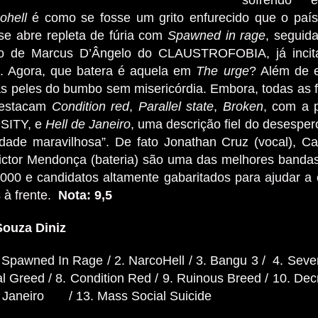
ohell
é como se fosse um grito enfurecido que o país 
 se abre repleta de fúria com
Spawned in rage
, seguida
ão de Marcus D’Ângelo do CLAUSTROFOBIA, já incita 
. Agora, que batera é aquela em
The urge
? Além de e
as peles do bumbo sem misericórdia. Embora, todas as
destacam
Condition red
,
Parallel state
,
Broken
, com a 
ITY, e
Hell de Janeiro
, uma descrição fiel do desesp
dade maravilhosa”. De fato Jonathan Cruz (vocal), Ca
Victor Mendonça (bateria) são uma das melhores banda
000 e candidatos altamente gabaritados para ajudar a 
 à frente.
Nota: 9,5
Souza Diniz
 Spawned In Rage / 2. NarcoHell / 3. Bangu 3 / 4. Sever
al Greed / 8. Condition Red / 9. Ruinous Breed / 10. Decr
e Janeiro / 13. Mass Social Suicide