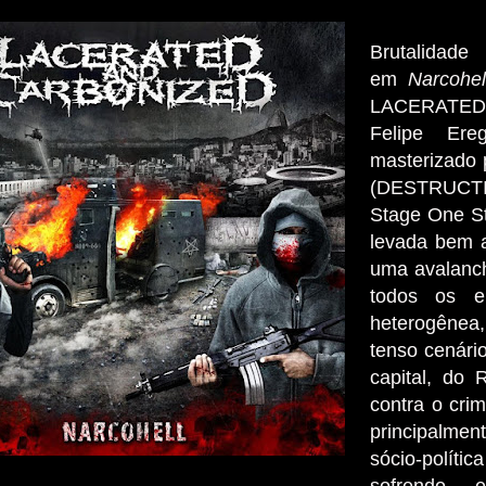
Brutalidad
em
Narcohel
LACERATED 
Felipe Er
masterizado 
(DESTRUCT
Stage One St
levada bem a
uma avalanc
todos os el
heterogênea,
tenso cenári
capital, do 
contra o crim
principalme
sócio-polí
sofrendo 